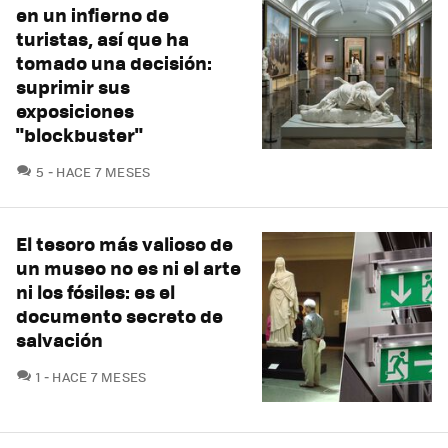
en un infierno de
turistas, así que ha
tomado una decisión:
suprimir sus
exposiciones
"blockbuster"
COMENTARIOS
5
HACE 7 MESES
El tesoro más valioso de
un museo no es ni el arte
ni los fósiles: es el
documento secreto de
salvación
COMENTARIOS
1
HACE 7 MESES