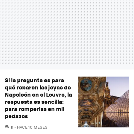
Si la pregunta es para
qué robaron las joyas de
Napoleón en el Louvre, la
respuesta es sencilla:
para romperlas en mil
pedazos
COMENTARIOS
11
HACE 10 MESES