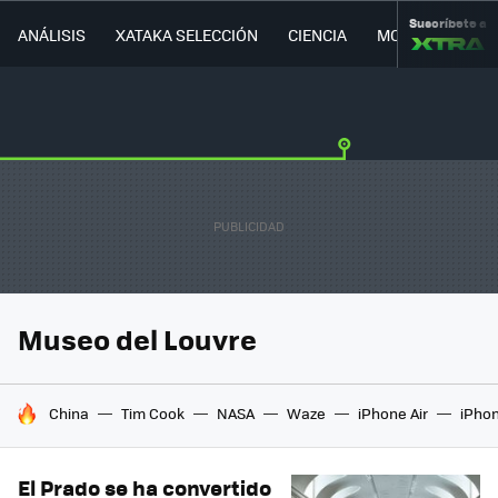
Suscríbete a
ANÁLISIS
XATAKA SELECCIÓN
CIENCIA
MOVILIDAD
Museo del Louvre
HOY SE HABLA DE
China
Tim Cook
NASA
Waze
iPhone Air
iPhon
El Prado se ha convertido