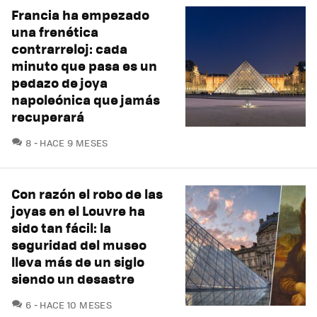
Francia ha empezado
una frenética
contrarreloj: cada
minuto que pasa es un
pedazo de joya
napoleónica que jamás
recuperará
COMENTARIOS
8
HACE 9 MESES
Con razón el robo de las
joyas en el Louvre ha
sido tan fácil: la
seguridad del museo
lleva más de un siglo
siendo un desastre
COMENTARIOS
6
HACE 10 MESES