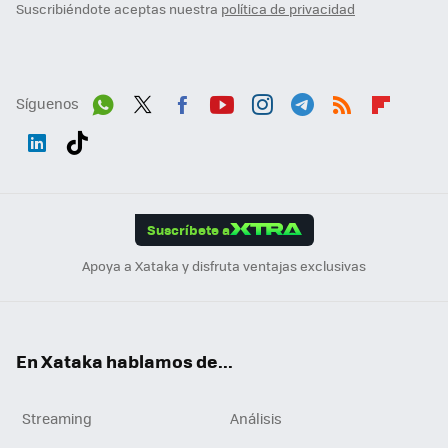
Suscribiéndote aceptas nuestra
política de privacidad
Síguenos
Wh
Twit
Fac
You
Inst
Tele
RSS
Flip
ats
ter
ebo
tub
agr
gra
boa
Link
Tikt
App
ok
e
am
m
rd
edI
ok
Suscríbete a
n
Apoya a Xataka y disfruta ventajas exclusivas
En Xataka hablamos de...
Streaming
Análisis