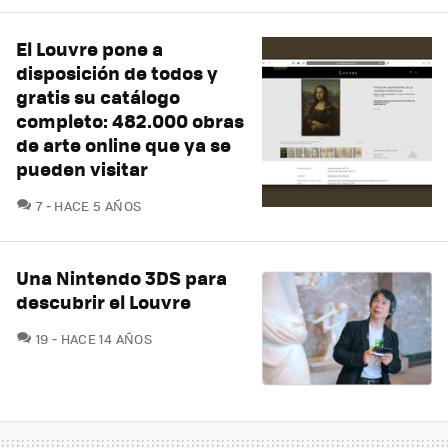
El Louvre pone a
disposición de todos y
gratis su catálogo
completo: 482.000 obras
de arte online que ya se
pueden visitar
COMENTARIOS
7
HACE 5 AÑOS
Una Nintendo 3DS para
descubrir el Louvre
COMENTARIOS
19
HACE 14 AÑOS