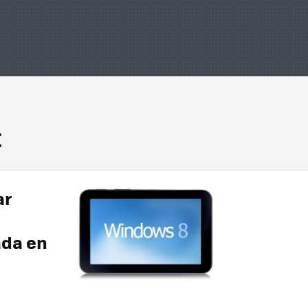
t
ar
ada en