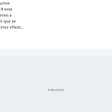
uctos
8 está
iecen a
el que se
rver vNext...