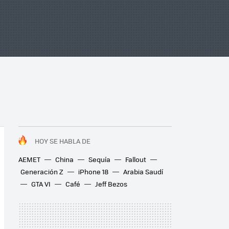
HOY SE HABLA DE
AEMET
China
Sequía
Fallout
Generación Z
iPhone 18
Arabia Saudí
GTA VI
Café
Jeff Bezos