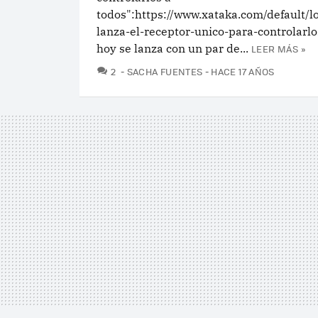
todos":https://www.xataka.com/default/l
lanza-el-receptor-unico-para-controlarlo
hoy se lanza con un par de...
LEER MÁS »
COMENTARIOS
2
SACHA FUENTES
HACE 17 AÑOS