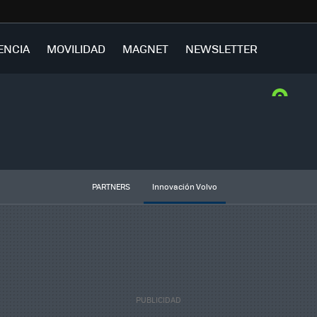
ENCIA
MOVILIDAD
MAGNET
NEWSLETTER
PARTNERS
Innovación Volvo