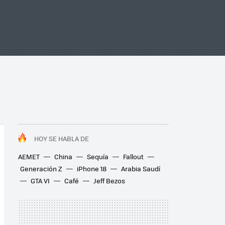
HOY SE HABLA DE
AEMET
China
Sequía
Fallout
Generación Z
iPhone 18
Arabia Saudí
GTA VI
Café
Jeff Bezos