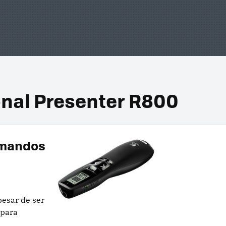
onal Presenter R800
 mandos
pesar de ser
 para