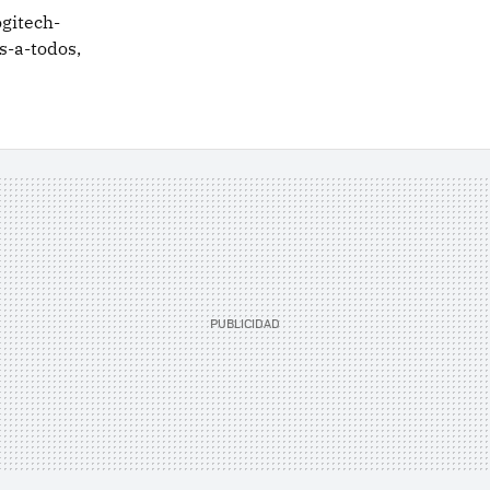
ogitech-
s-a-todos,