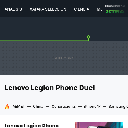
Suscríbete a
ANÁLISIS
XATAKA SELECCIÓN
CIENCIA
MOVILIDAD
Lenovo Legion Phone Duel
HOY SE HABLA DE
AEMET
China
Generación Z
iPhone 17
Samsung G
Lenovo Legion Phone