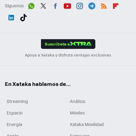
Síguenos
Wh
Twit
Fac
You
Inst
Tele
RSS
Flip
ats
ter
ebo
tub
agr
gra
boa
Link
Tikt
App
ok
e
am
m
rd
edI
ok
Suscríbete a
n
Apoya a Xataka y disfruta ventajas exclusivas
En Xataka hablamos de...
Streaming
Análisis
Espacio
Móviles
Energía
Xataka Movilidad
Apple
Samsung