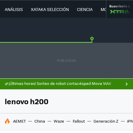
Suscríbete a
ANÁLISIS
XATAKA SELECCIÓN
CIENCIA
MOVILIDAD
🌿¡Últimas horas! Sorteo de robot cortacésped Mova ViAX
lenovo h200
HOY SE HABLA DE
AEMET
China
Waze
Fallout
Generación Z
iPh