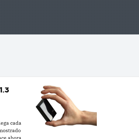
1.3
lega cada
emostrado
ace ahora