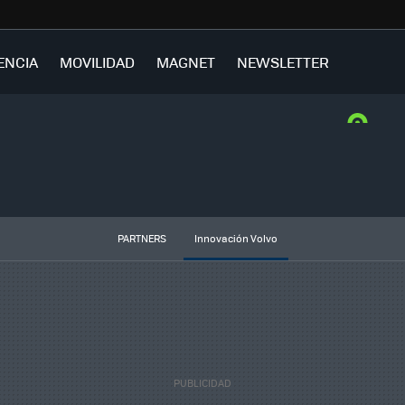
ENCIA
MOVILIDAD
MAGNET
NEWSLETTER
PARTNERS
Innovación Volvo