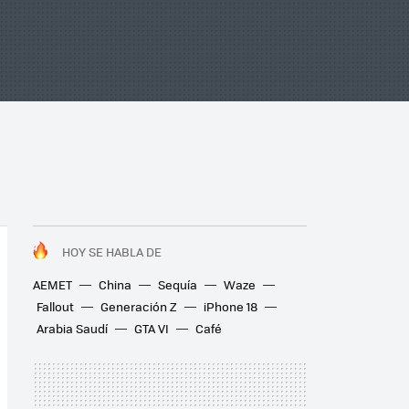
HOY SE HABLA DE
AEMET
China
Sequía
Waze
Fallout
Generación Z
iPhone 18
Arabia Saudí
GTA VI
Café