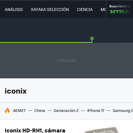
Suscríbete a
ANÁLISIS
XATAKA SELECCIÓN
CIENCIA
MOVILIDAD
iconix
HOY SE HABLA DE
AEMET
China
Generación Z
iPhone 17
Samsung G
Iconix HD-RH1, cámara