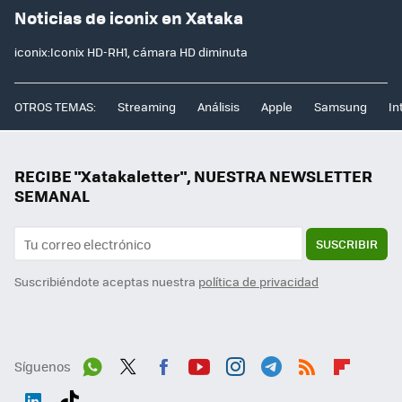
Noticias de iconix en Xataka
iconix:Iconix HD-RH1, cámara HD diminuta
OTROS TEMAS:
Streaming
Análisis
Apple
Samsung
In
RECIBE "Xatakaletter", NUESTRA NEWSLETTER
SEMANAL
SUSCRIBIR
Suscribiéndote aceptas nuestra
política de privacidad
Síguenos
Wh
Twit
Fac
You
Inst
Tele
RSS
Flip