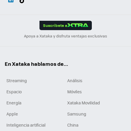
ats
ter
ebo
tub
agr
gra
boa
Link
Tikt
App
ok
e
am
m
rd
edI
ok
Suscríbete a
n
Apoya a Xataka y disfruta ventajas exclusivas
En Xataka hablamos de...
Streaming
Análisis
Espacio
Móviles
Energía
Xataka Movilidad
Apple
Samsung
Inteligencia artificial
China