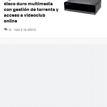
disco duro multimedia
con gestión de torrents y
acceso a videoclub
online
COMENTARIOS
12
HACE 16 AÑOS