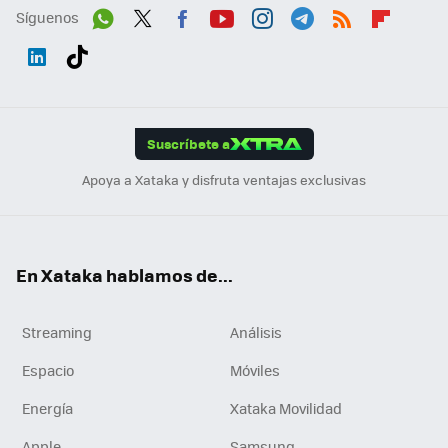
Síguenos
Wh
Twit
Fac
You
Inst
Tele
RSS
Flip
ats
ter
ebo
tub
agr
gra
boa
Link
Tikt
App
ok
e
am
m
rd
edI
ok
Suscríbete a
n
Apoya a Xataka y disfruta ventajas exclusivas
En Xataka hablamos de...
Streaming
Análisis
Espacio
Móviles
Energía
Xataka Movilidad
Apple
Samsung