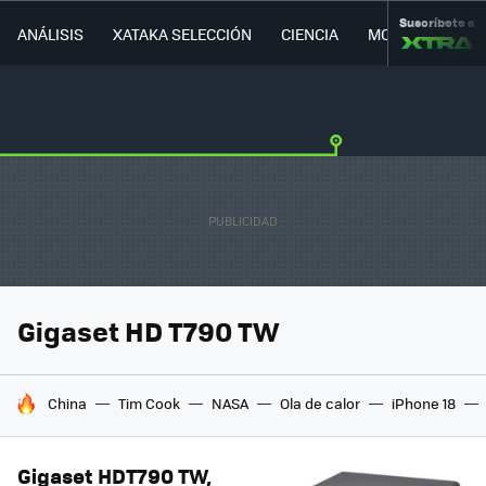
Suscríbete a
ANÁLISIS
XATAKA SELECCIÓN
CIENCIA
MOVILIDAD
Gigaset HD T790 TW
HOY SE HABLA DE
China
Tim Cook
NASA
Ola de calor
iPhone 18
Gigaset HDT790 TW,