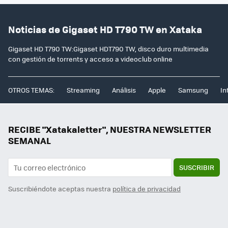
Noticias de Gigaset HD T790 TW en Xataka
Gigaset HD T790 TW:Gigaset HDT790 TW, disco duro multimedia
con gestión de torrents y acceso a videoclub online
OTROS TEMAS:
Streaming
Análisis
Apple
Samsung
In
RECIBE "Xatakaletter", NUESTRA NEWSLETTER
SEMANAL
SUSCRIBIR
Suscribiéndote aceptas nuestra
política de privacidad