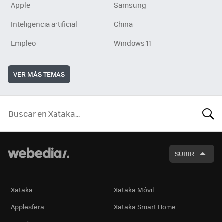
Apple
Samsung
Inteligencia artificial
China
Empleo
Windows 11
VER MÁS TEMAS
BUSCA
SUBIR
Xataka
Xataka Móvil
Applesfera
Xataka Smart Home