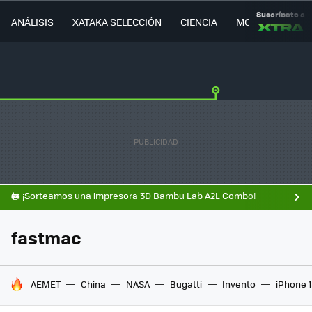
Suscríbete a
ANÁLISIS
XATAKA SELECCIÓN
CIENCIA
MOVILIDAD
🖨️ ¡Sorteamos una impresora 3D Bambu Lab A2L Combo!
fastmac
HOY SE HABLA DE
AEMET
China
NASA
Bugatti
Invento
iPhone 