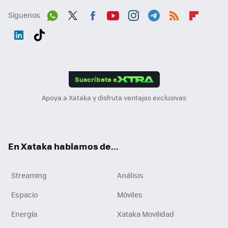
Síguenos
Wh
Twit
Fac
You
Inst
Tele
RSS
Flip
ats
ter
ebo
tub
agr
gra
boa
Link
Tikt
App
ok
e
am
m
rd
edI
ok
Suscríbete a
n
Apoya a Xataka y disfruta ventajas exclusivas
En Xataka hablamos de...
Streaming
Análisis
Espacio
Móviles
Energía
Xataka Movilidad