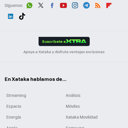
Síguenos
Wh
Twit
Fac
You
Inst
Tele
RSS
Flip
ats
ter
ebo
tub
agr
gra
boa
Link
Tikt
App
ok
e
am
m
rd
edI
ok
Suscríbete a
n
Apoya a Xataka y disfruta ventajas exclusivas
En Xataka hablamos de...
Streaming
Análisis
Espacio
Móviles
Energía
Xataka Movilidad
Apple
Samsung