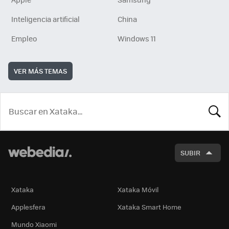
Inteligencia artificial
China
Empleo
Windows 11
VER MÁS TEMAS
BUSCA
SUBIR
Xataka
Xataka Móvil
Applesfera
Xataka Smart Home
Mundo Xiaomi