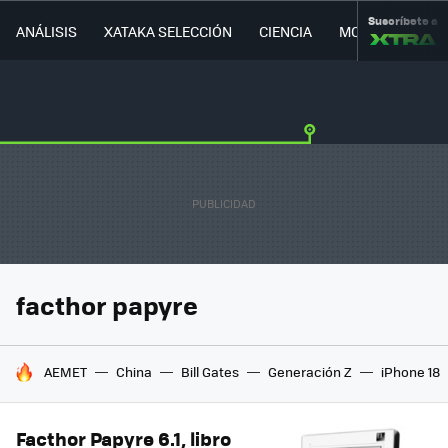
Suscríbete a
ANÁLISIS
XATAKA SELECCIÓN
CIENCIA
MOVILIDAD
facthor papyre
HOY SE HABLA DE
AEMET
China
Bill Gates
Generación Z
iPhone 18
Facthor Papyre 6.1, libro