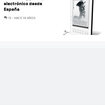
electrónico desde
España
COMENTARIOS
13
HACE 19 AÑOS