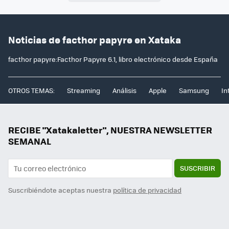
Noticias de facthor papyre en Xataka
facthor papyre:Facthor Papyre 6.1, libro electrónico desde España
OTROS TEMAS:
Streaming
Análisis
Apple
Samsung
In
RECIBE "Xatakaletter", NUESTRA NEWSLETTER
SEMANAL
SUSCRIBIR
Suscribiéndote aceptas nuestra
política de privacidad