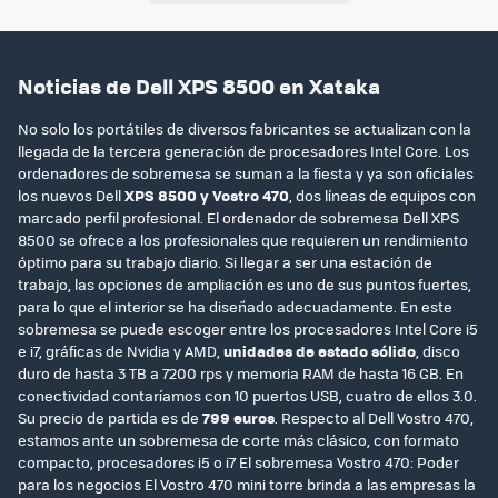
Noticias de Dell XPS 8500 en Xataka
No solo los portátiles de diversos fabricantes se actualizan con la
llegada de la tercera generación de procesadores Intel Core. Los
ordenadores de sobremesa se suman a la fiesta y ya son oficiales
los nuevos Dell
XPS 8500 y Vostro 470
, dos líneas de equipos con
marcado perfil profesional. El ordenador de sobremesa Dell XPS
8500 se ofrece a los profesionales que requieren un rendimiento
óptimo para su trabajo diario. Si llegar a ser una estación de
trabajo, las opciones de ampliación es uno de sus puntos fuertes,
para lo que el interior se ha diseñado adecuadamente. En este
sobremesa se puede escoger entre los procesadores Intel Core i5
e i7, gráficas de Nvidia y AMD,
unidades de estado sólido
, disco
duro de hasta 3 TB a 7200 rps y memoria RAM de hasta 16 GB. En
conectividad contaríamos con 10 puertos USB, cuatro de ellos 3.0.
Su precio de partida es de
799 euros
. Respecto al Dell Vostro 470,
estamos ante un sobremesa de corte más clásico, con formato
compacto, procesadores i5 o i7 El sobremesa Vostro 470: Poder
para los negocios El Vostro 470 mini torre brinda a las empresas la