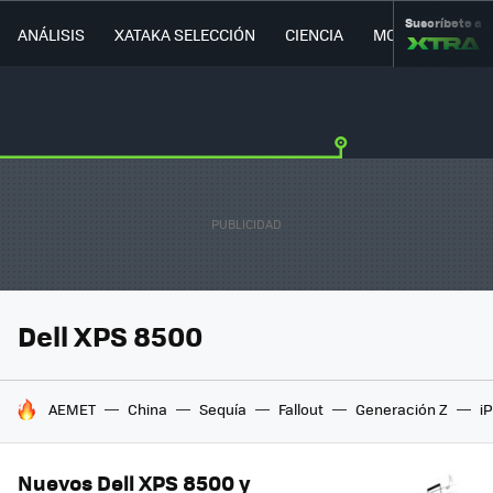
Suscríbete a
ANÁLISIS
XATAKA SELECCIÓN
CIENCIA
MOVILIDAD
Dell XPS 8500
HOY SE HABLA DE
AEMET
China
Sequía
Fallout
Generación Z
i
Nuevos Dell XPS 8500 y