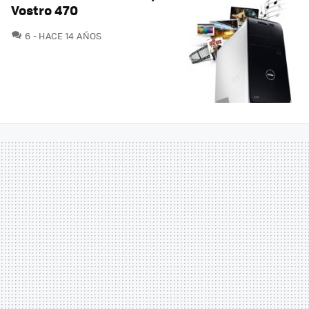
Vostro 470
COMENTARIOS
6
HACE 14 AÑOS