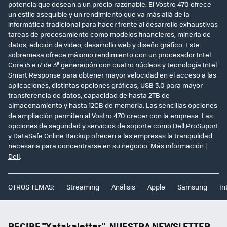
potencia que desean a un precio razonable. El Vostro 470 ofrece
un estilo asequible y un rendimiento que va más allá de la
informática tradicional para hacer frente al desarrollo exhaustivas
tareas de procesamiento como modelos financieros, minería de
datos, edición de video, desarrollo web y diseño gráfico. Este
sobremesa ofrece máximo rendimiento con un procesador Intel
Core i5 e i7 de 3ª generación con cuatro núcleos y tecnología Intel
Smart Response para obtener mayor velocidad en el acceso a las
aplicaciones, distintas opciones gráficas, USB 3.0 para mayor
transferencia de datos, capacidad de hasta 2TB de
almacenamiento y hasta 12GB de memoria. Las sencillas opciones
de ampliación permiten al Vostro 470 crecer con la empresa. Las
opciones de seguridad y servicios de soporte como Dell ProSuport
y DataSafe Online Backup ofrecen a las empresas la tranquilidad
necesaria para concentrarse en su negocio. Más información |
Dell
.
OTROS TEMAS:
Streaming
Análisis
Apple
Samsung
In
RECIBE "Xatakaletter", NUESTRA NEWSLETTER