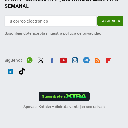
SEMANAL
SUSCRIBIR
Suscribiéndote aceptas nuestra
política de privacidad
Síguenos
Wh
Twit
Fac
You
Inst
Tele
RSS
Flip
ats
ter
ebo
tub
agr
gra
boa
Link
Tikt
App
ok
e
am
m
rd
edI
ok
Suscríbete a
n
Apoya a Xataka y disfruta ventajas exclusivas