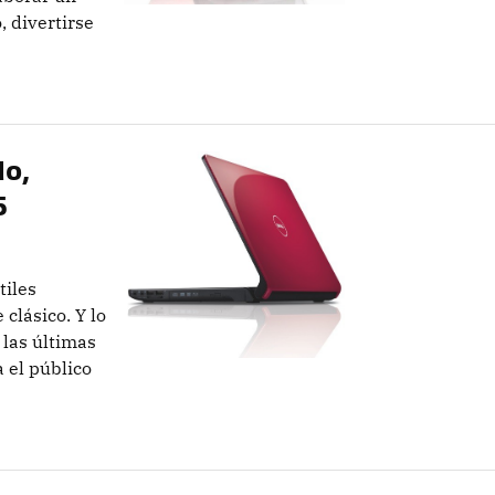
, divertirse
do,
5
tiles
 clásico. Y lo
 las últimas
 el público