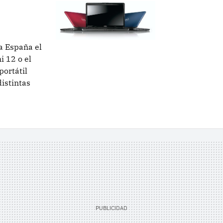
a España el
i 12 o el
portátil
distintas