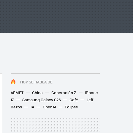
HOY SE HABLA DE
AEMET
China
Generación Z
iPhone
17
Samsung Galaxy S26
Café
Jeff
Bezos
IA
OpenAI
Eclipse