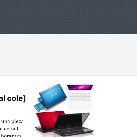
al cole]
s una pieza
a actual.
aborar un