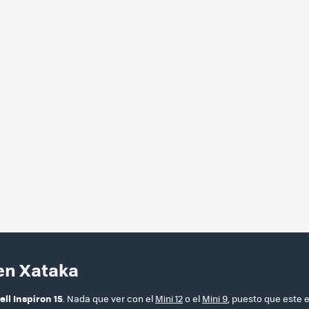
 en Xataka
ell Inspiron 15
. Nada que ver con el
Mini 12
o el
Mini 9
, puesto que este 