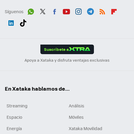
Síguenos
Wh
Twit
Fac
You
Inst
Tele
RSS
Flip
ats
ter
ebo
tub
agr
gra
boa
Link
Tikt
App
ok
e
am
m
rd
edI
ok
Suscríbete a
n
Apoya a Xataka y disfruta ventajas exclusivas
En Xataka hablamos de...
Streaming
Análisis
Espacio
Móviles
Energía
Xataka Movilidad