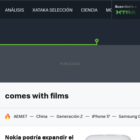
Suscríbete a
ANÁLISIS
XATAKA SELECCIÓN
CIENCIA
MOVILIDAD
comes with films
HOY SE HABLA DE
AEMET
China
Generación Z
iPhone 17
Samsung G
Nokia podría expandir el