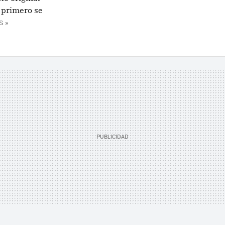
e primero se
S »