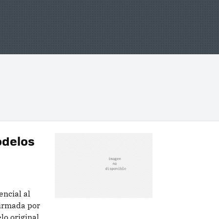
odelos
encial al
firmada por
lo original