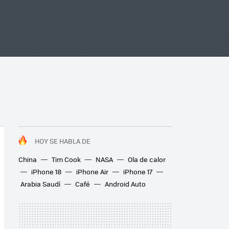
HOY SE HABLA DE
China
Tim Cook
NASA
Ola de calor
iPhone 18
iPhone Air
iPhone 17
Arabia Saudí
Café
Android Auto