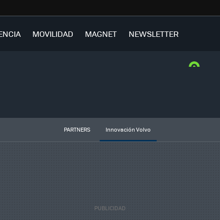
ENCIA
MOVILIDAD
MAGNET
NEWSLETTER
PARTNERS
Innovación Volvo