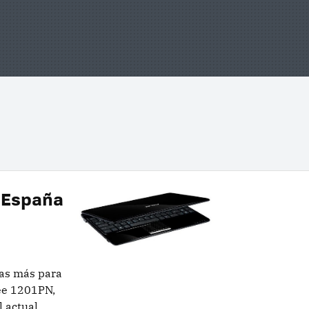
a España
as más para
Eee 1201PN,
l actual