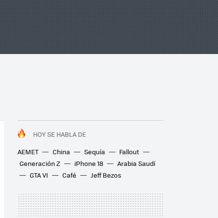
HOY SE HABLA DE
AEMET
China
Sequía
Fallout
Generación Z
iPhone 18
Arabia Saudí
GTA VI
Café
Jeff Bezos