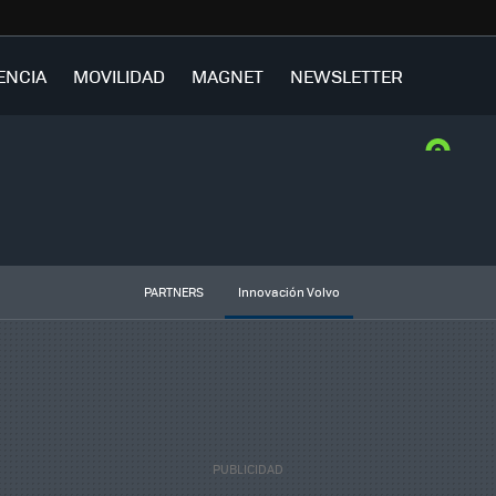
ENCIA
MOVILIDAD
MAGNET
NEWSLETTER
PARTNERS
Innovación Volvo