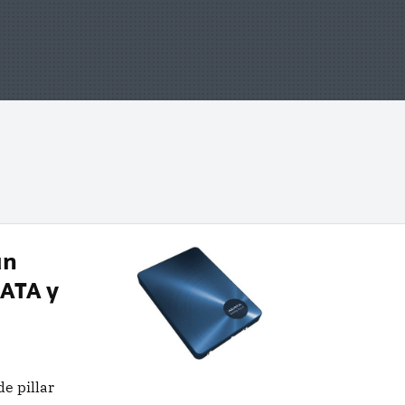
un
SATA y
e pillar