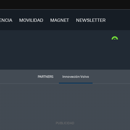
ENCIA
MOVILIDAD
MAGNET
NEWSLETTER
PARTNERS
Innovación Volvo