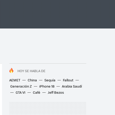
HOY SE HABLA DE
AEMET
China
Sequía
Fallout
Generación Z
iPhone 18
Arabia Saudí
GTA VI
Café
Jeff Bezos