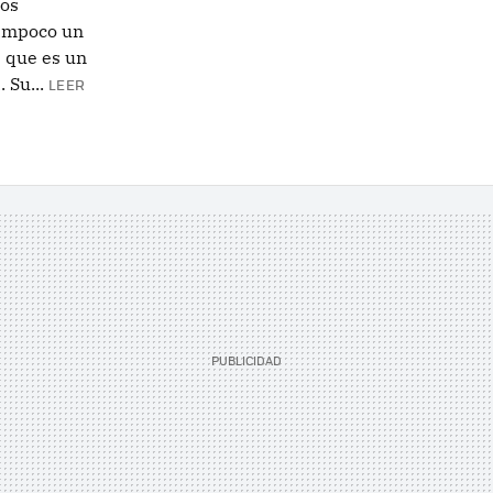
nos
tampoco un
 que es un
 Su...
LEER