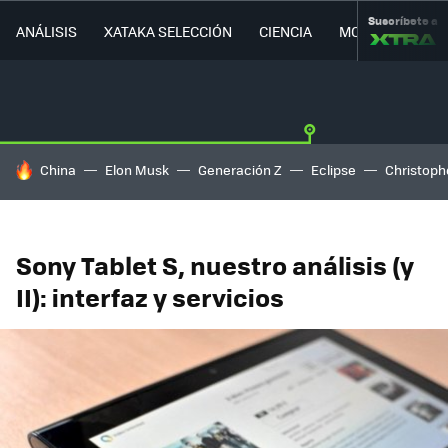
Suscríbete a
ANÁLISIS
XATAKA SELECCIÓN
CIENCIA
MOVILIDAD
HOY SE HABLA DE
China
Elon Musk
Generación Z
Eclipse
Christoph
Sony Tablet S, nuestro análisis (y
II): interfaz y servicios