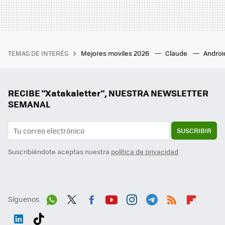
TEMAS DE INTERÉS
Mejores moviles 2026
Claude
Androi
RECIBE "Xatakaletter", NUESTRA NEWSLETTER
SEMANAL
SUSCRIBIR
Suscribiéndote aceptas nuestra
política de privacidad
Síguenos
Wh
Twit
Fac
You
Inst
Tele
RSS
Flip