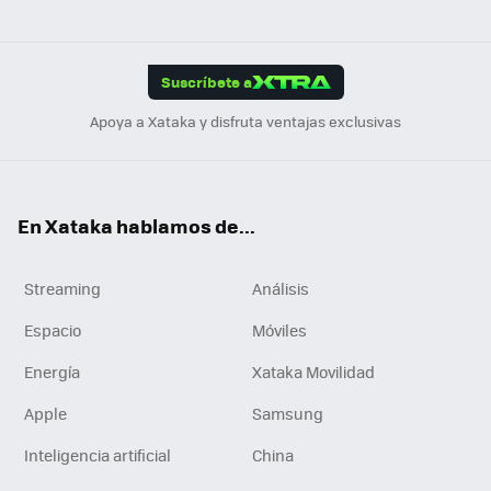
ats
ter
ebo
tub
agr
gra
boa
Link
Tikt
App
ok
e
am
m
rd
edI
ok
Suscríbete a
n
Apoya a Xataka y disfruta ventajas exclusivas
En Xataka hablamos de...
Streaming
Análisis
Espacio
Móviles
Energía
Xataka Movilidad
Apple
Samsung
Inteligencia artificial
China