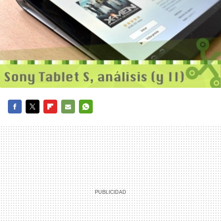
FACEBOOK
TWITTER
FLIPBOARD
E-
WHATSAPP
MAIL