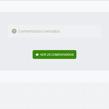
FACEBOOK
TWITTER
FLIPBOARD
E-
WHATSAPP
MAIL
Comentarios cerrados
VER
23 COMENTARIOS