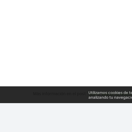
Utilizamos cookies de t
Más información en el post
SONY TABLET S, NUEST
analizando tu navegaci