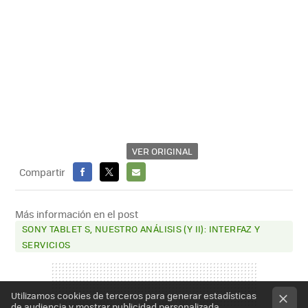
VER ORIGINAL
Compartir
FACEBOOK
X
E-
MAIL
Más información en el post
SONY TABLET S, NUESTRO ANÁLISIS (Y II): INTERFAZ Y
SERVICIOS
Utilizamos cookies de terceros para generar estadísticas
de audiencia y mostrar publicidad personalizada