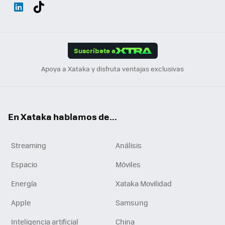
Wh
Twit
Fac
You
Inst
Tele
RSS
Flip
ats
ter
ebo
tub
agr
gra
boa
Link
Tikt
App
ok
e
am
m
rd
edI
ok
Suscríbete a
n
Apoya a Xataka y disfruta ventajas exclusivas
En Xataka hablamos de...
Streaming
Análisis
Espacio
Móviles
Energía
Xataka Movilidad
Apple
Samsung
Inteligencia artificial
China