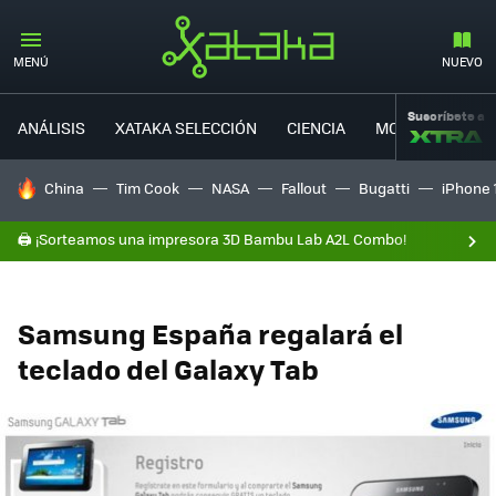
MENÚ
NUEVO
Suscríbete a
ANÁLISIS
XATAKA SELECCIÓN
CIENCIA
MOVILIDAD
HOY SE HABLA DE
China
Tim Cook
NASA
Fallout
Bugatti
iPhone 
🖨️ ¡Sorteamos una impresora 3D Bambu Lab A2L Combo!
Samsung España regalará el
teclado del Galaxy Tab