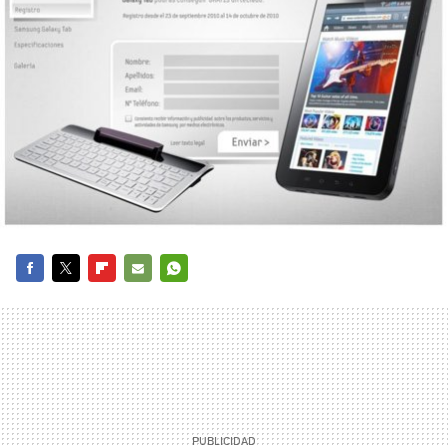
FACEBOOK
TWITTER
FLIPBOARD
E-
WHATSAPP
MAIL