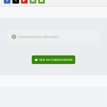
FACEBOOK
TWITTER
FLIPBOARD
E-
WHATSAPP
MAIL
Comentarios cerrados
VER
44 COMENTARIOS