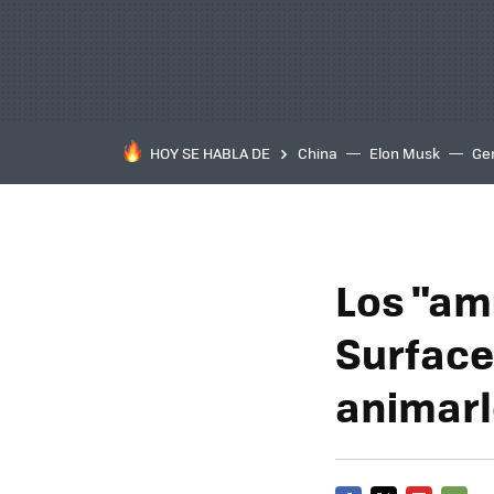
HOY SE HABLA DE
China
Elon Musk
Ge
Los "am
Surface
animar