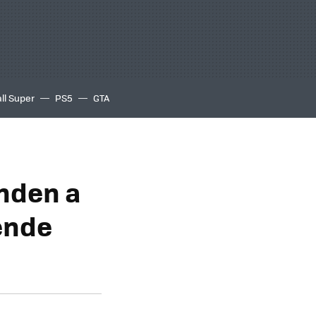
ll Super
PS5
GTA
onden a
ende