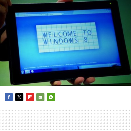
FACEBOOK
TWITTER
FLIPBOARD
E-
WHATSAPP
MAIL