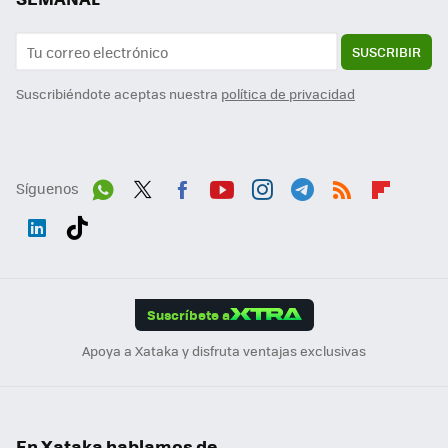
SUSCRIBIR
Suscribiéndote aceptas nuestra
política de privacidad
Síguenos
Wh
Twit
Fac
You
Inst
Tele
RSS
Flip
ats
ter
ebo
tub
agr
gra
boa
Link
Tikt
App
ok
e
am
m
rd
edI
ok
Suscríbete a
n
Apoya a Xataka y disfruta ventajas exclusivas
En Xataka hablamos de...