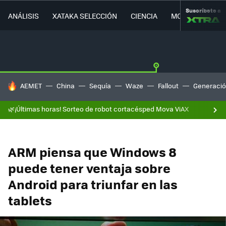
Suscríbete a
ANÁLISIS
XATAKA SELECCIÓN
CIENCIA
MOVILIDAD
HOY SE HABLA DE
AEMET
China
Sequía
Waze
Fallout
Generació
🌿¡Últimas horas! Sorteo de robot cortacésped Mova ViAX
ARM piensa que Windows 8
puede tener ventaja sobre
Android para triunfar en las
tablets