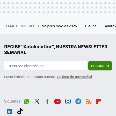
TEMAS DE INTERÉS
Mejores moviles 2026
Claude
Androi
RECIBE "Xatakaletter", NUESTRA NEWSLETTER
SEMANAL
SUSCRIBIR
Suscribiéndote aceptas nuestra
política de privacidad
Síguenos
Wh
Twit
Fac
You
Inst
Tele
RSS
Flip