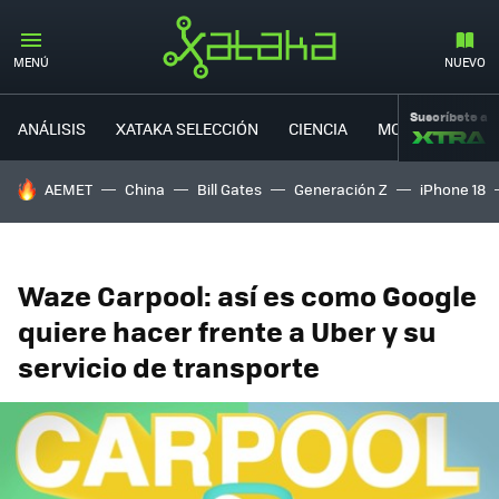
MENÚ
NUEVO
Suscríbete a
ANÁLISIS
XATAKA SELECCIÓN
CIENCIA
MOVILIDAD
HOY SE HABLA DE
AEMET
China
Bill Gates
Generación Z
iPhone 18
Waze Carpool: así es como Google
quiere hacer frente a Uber y su
servicio de transporte