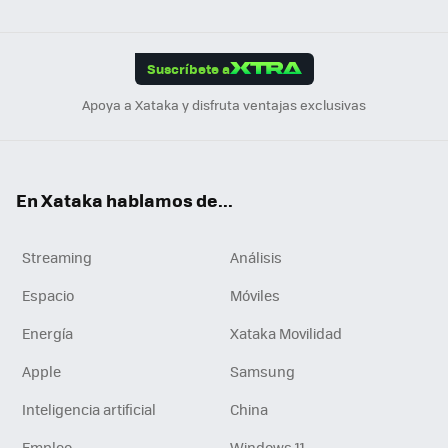
ats
ter
ebo
tub
agr
gra
boa
Link
Tikt
App
ok
e
am
m
rd
edI
ok
Suscríbete a
n
Apoya a Xataka y disfruta ventajas exclusivas
En Xataka hablamos de...
Streaming
Análisis
Espacio
Móviles
Energía
Xataka Movilidad
Apple
Samsung
Inteligencia artificial
China
Empleo
Windows 11