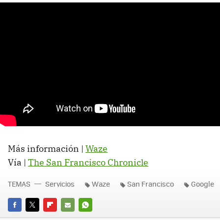
Más información |
Waze
Vía |
The San Francisco Chronicle
TEMAS
Servicios
Waze
San Francisco
Google
FACEBOOK
TWITTER
FLIPBOARD
E-
WHATSAPP