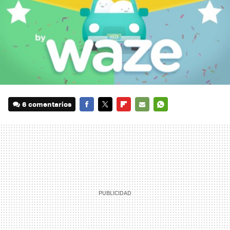
6 comentarios
FACEBOOK
TWITTER
FLIPBOARD
E-
WHATSAPP
MAIL