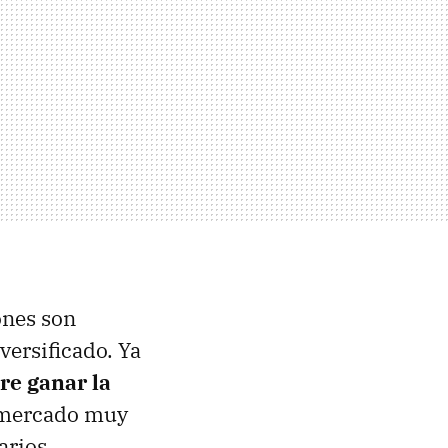
ones son
versificado. Ya
re ganar la
 mercado muy
arios.