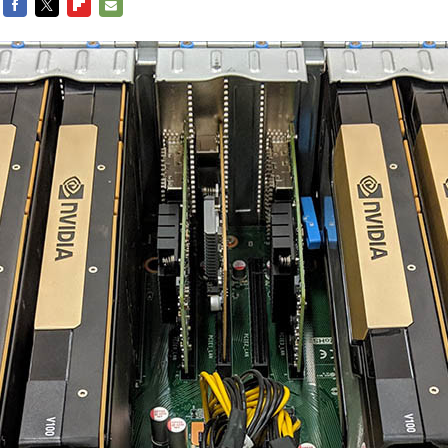
FACEBOOK
TWITTER
FLIPBOARD
E-
MAIL