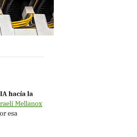
A hacía la
raelí Mellanox
or esa