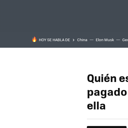
HOY SE HABLA DE
China
Elon Musk
Ge
Quién e
pagado 
ella