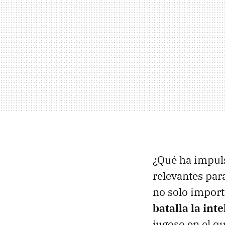
¿Qué ha impuls
relevantes par
no solo import
batalla la inte
jugoso en el q