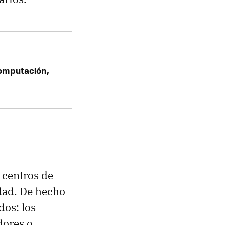
computación,
 centros de
idad. De hecho
dos: los
dores o