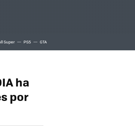
ll Super
PS5
GTA
DIA ha
s por