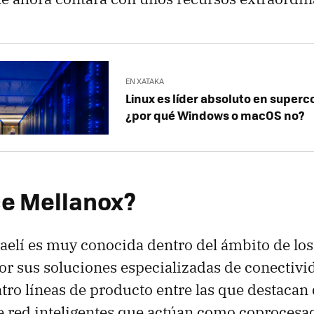
EN XATAKA
Linux es líder absoluto en super
¿por qué Windows o macOS no?
e Mellanox?
aelí es muy conocida dentro del ámbito de los
 por sus soluciones especializadas de conectiv
tro líneas de producto entre las que destacan 
 red inteligentes que actúan como coprocesa