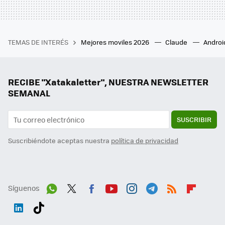
TEMAS DE INTERÉS
Mejores moviles 2026
Claude
Androi
RECIBE "Xatakaletter", NUESTRA NEWSLETTER
SEMANAL
SUSCRIBIR
Suscribiéndote aceptas nuestra
política de privacidad
Síguenos
Wh
Twit
Fac
You
Inst
Tele
RSS
Flip
ats
ter
ebo
tub
agr
gra
boa
Link
Tikt