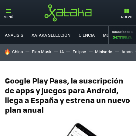
MENÚ
NUEVO
Suscríbete a
ANÁLISIS
XATAKA SELECCIÓN
CIENCIA
MOVILIDAD
HOY SE HABLA DE
China
Elon Musk
IA
Eclipse
Miniserie
Japón
Google Play Pass, la suscripción
de apps y juegos para Android,
llega a España y estrena un nuevo
plan anual