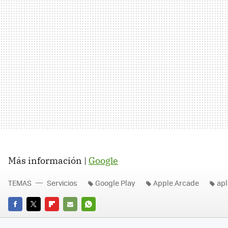
Más información |
Google
TEMAS
Servicios
Google Play
Apple Arcade
apl
FACEBOOK
TWITTER
FLIPBOARD
E-
WHATSAPP