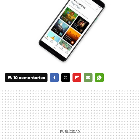
10 comentarios
FACEBOOK
TWITTER
FLIPBOARD
E-
WHATSAPP
MAIL