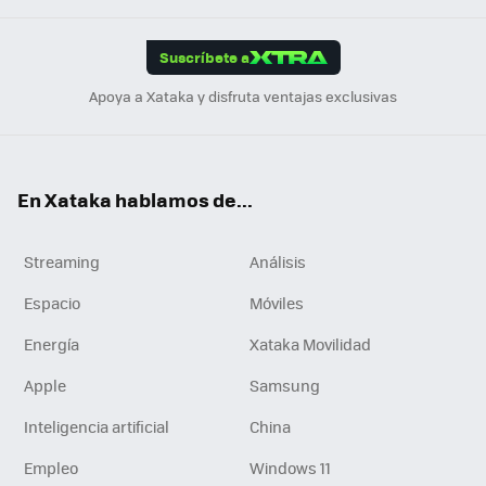
App
ok
e
am
m
rd
edI
ok
Suscríbete a
n
Apoya a Xataka y disfruta ventajas exclusivas
En Xataka hablamos de...
Streaming
Análisis
Espacio
Móviles
Energía
Xataka Movilidad
Apple
Samsung
Inteligencia artificial
China
Empleo
Windows 11