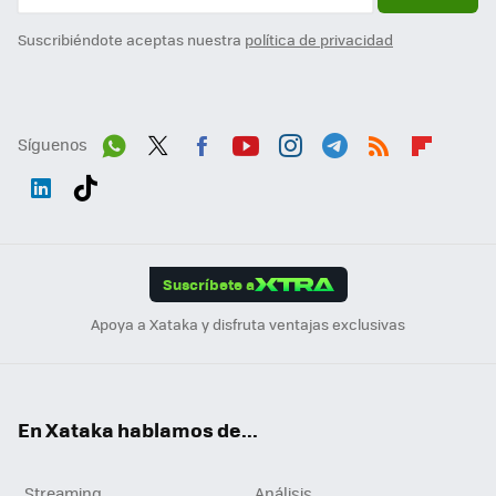
Suscribiéndote aceptas nuestra
política de privacidad
Síguenos
Wh
Twit
Fac
You
Inst
Tele
RSS
Flip
ats
ter
ebo
tub
agr
gra
boa
Link
Tikt
App
ok
e
am
m
rd
edI
ok
Suscríbete a
n
Apoya a Xataka y disfruta ventajas exclusivas
En Xataka hablamos de...
Streaming
Análisis