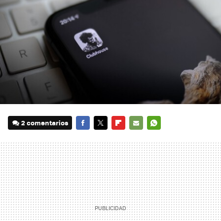
2 comentarios
FACEBOOK
TWITTER
FLIPBOARD
E-
WHATSAPP
MAIL