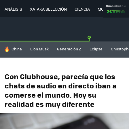
Suscríbete a
ANÁLISIS
XATAKA SELECCIÓN
CIENCIA
MOVILIDAD
HOY SE HABLA DE
China
Elon Musk
Generación Z
Eclipse
Christoph
Con Clubhouse, parecía que los
chats de audio en directo iban a
comerse el mundo. Hoy su
realidad es muy diferente