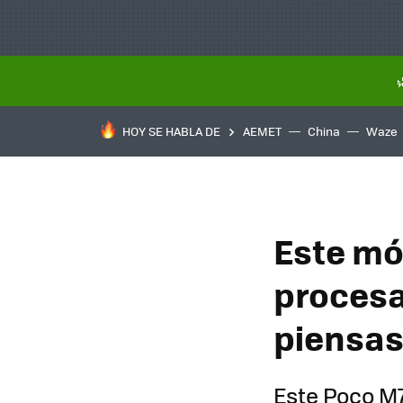
HOY SE HABLA DE
AEMET
China
Waze
Este mó
procesad
piensas
Este Poco M