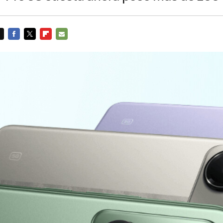
FACEBOOK
TWITTER
FLIPBOARD
E-
MAIL