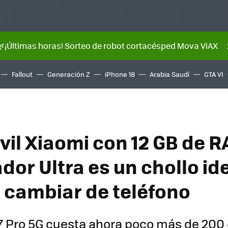
🌿¡Últimas horas! Sorteo de robot cortacésped Mova ViAX
Fallout
Generación Z
iPhone 18
Arabia Saudí
GTA VI
vil Xiaomi con 12 GB de R
or Ultra es un chollo ide
 cambiar de teléfono
7 Pro 5G cuesta ahora poco más de 200