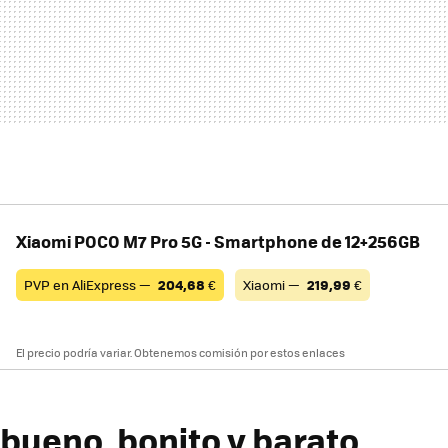
Xiaomi POCO M7 Pro 5G - Smartphone de 12+256GB
PVP en AliExpress —
204,68
€
Xiaomi —
219,99
€
El precio podría variar. Obtenemos comisión por estos enlaces
 bueno, bonito y barato