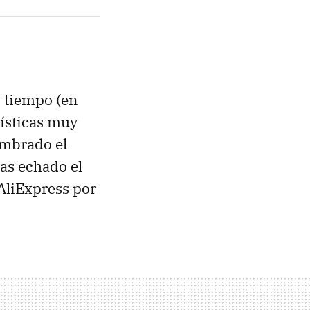
 tiempo (en
rísticas muy
umbrado el
ías echado el
 AliExpress por