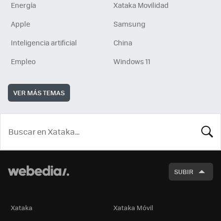
Energía
Xataka Movilidad
Apple
Samsung
Inteligencia artificial
China
Empleo
Windows 11
VER MÁS TEMAS
BUSCA
SUBIR
Xataka
Xataka Móvil