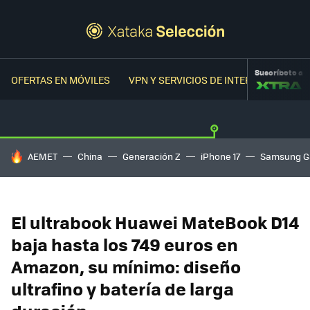
Suscríbete a
OFERTAS EN MÓVILES
VPN Y SERVICIOS DE INTERNET
OFER
HOY SE HABLA DE
AEMET
China
Generación Z
iPhone 17
Samsung G
El ultrabook Huawei MateBook D14
baja hasta los 749 euros en
Amazon, su mínimo: diseño
ultrafino y batería de larga