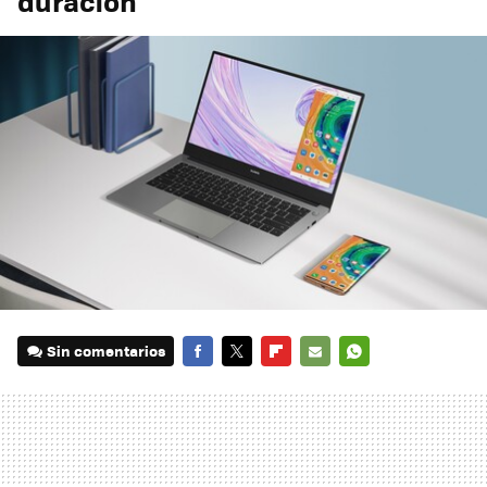
duración
Sin comentarios
FACEBOOK
TWITTER
FLIPBOARD
E-
WHATSAPP
MAIL