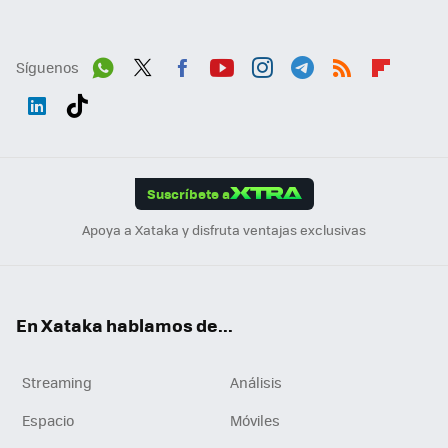
Síguenos
Wh
Twit
Fac
You
Inst
Tele
RSS
Flip
ats
ter
ebo
tub
agr
gra
boa
Link
Tikt
App
ok
e
am
m
rd
edI
ok
Suscríbete a
n
Apoya a Xataka y disfruta ventajas exclusivas
En Xataka hablamos de...
Streaming
Análisis
Espacio
Móviles