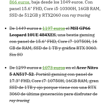
866 euros
, baja desde los 1049 euros. Con
panel 15.6" FHD, Core i5-10300H, 16GB RAM,
SSD de 512GB y RTX2060 con
ray tracing
De 1449 euros a
1197 euros
el
MSI GP66
Leopard 10UE 484XES
, una bestia gaming
con panel de 15.6" FHD, Core i7-10750H, 16
GB de RAM, SSD de 1 TB y gráfica RTX 3060.
Sin SO
De 1299 euros a
1073 euros
en el
Acer Nitro
5 AN517-52
. Portátil gaming con panel de
17.3" FHD, Core i7-10750H, 16GB RAM, gran
SSD de 1TB y ojo porque viene con una RTX
3060 de última generación para disfrutar de
ray tracing