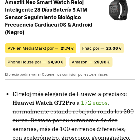
Amazfit Neo Smart Watch Reloj
Inteligente 28 Días Batería 5 ATM
Sensor Seguimiento Biológico
Frecuencia Cardíaca iOS & Android
(Negro)
PVP en MediaMarkt por —
21,74
€
Fnac por —
23,06
€
Phone House por —
24,90
€
Amazon —
29,90
€
El precio podría variar. Obtenemos comisión por estos enlaces
El reloj más elegante de Huawei a preciazo:
Huawei Watch GT2Pro
a
172 euros
,
normalmente estando rebajado ronda los 200
euros. Destaca por su autonomía de dos
semanas, más de 100 entrenos diferentes,
con acelerómetro, giroscopio, geomagnético,