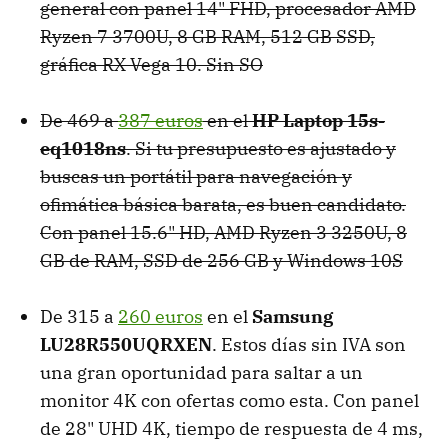
general con panel 14" FHD, procesador AMD
Ryzen 7 3700U, 8 GB RAM, 512 GB SSD,
gráfica RX Vega 10. Sin SO
De 469 a
387 euros
en el
HP Laptop 15s-
eq1018ns
. Si tu presupuesto es ajustado y
buscas un portátil para navegación y
ofimática básica barata, es buen candidato.
Con panel 15.6" HD, AMD Ryzen 3 3250U, 8
GB de RAM, SSD de 256 GB y Windows 10S
De 315 a
260 euros
en el
Samsung
LU28R550UQRXEN
. Estos días sin IVA son
una gran oportunidad para saltar a un
monitor 4K con ofertas como esta. Con panel
de 28" UHD 4K, tiempo de respuesta de 4 ms,