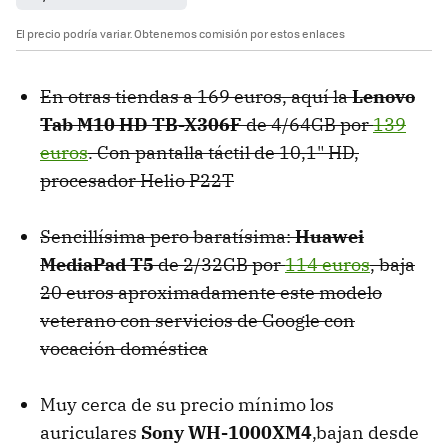
El precio podría variar. Obtenemos comisión por estos enlaces
En otras tiendas a 169 euros, aquí la
Lenovo
Tab M10 HD TB-X306F
de 4/64GB por
139
euros
. Con pantalla táctil de 10,1" HD,
procesador Helio P22T
Sencillísima pero baratísima:
Huawei
MediaPad T5
de 2/32GB por
114 euros
, baja
20 euros aproximadamente este modelo
veterano con servicios de Google con
vocación doméstica
Muy cerca de su precio mínimo los
auriculares
Sony WH-1000XM4
,bajan desde