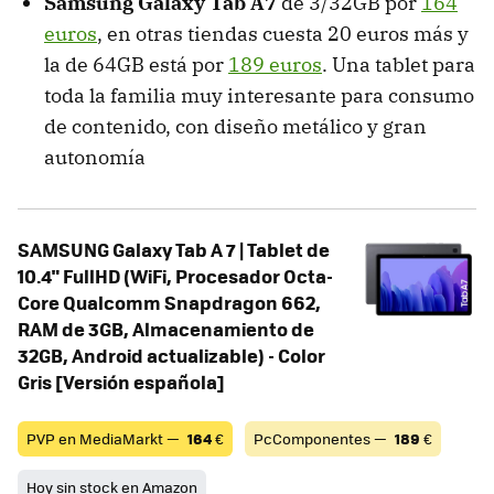
Samsung Galaxy Tab A7
de 3/32GB por
164
euros
, en otras tiendas cuesta 20 euros más y
la de 64GB está por
189 euros
. Una tablet para
toda la familia muy interesante para consumo
de contenido, con diseño metálico y gran
autonomía
SAMSUNG Galaxy Tab A 7 | Tablet de
10.4" FullHD (WiFi, Procesador Octa-
Core Qualcomm Snapdragon 662,
RAM de 3GB, Almacenamiento de
32GB, Android actualizable) - Color
Gris [Versión española]
PVP en MediaMarkt —
164
€
PcComponentes —
189
€
Hoy sin stock en Amazon