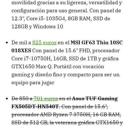
movilidad gracias a su ligereza, versatilidad y
configuración para uso general. Con panel de
12.3", Core i5-1035G4, 8GB RAM, SSD de
128GB y Windows 10
De mil a
825 euros
en el
MSI GF63 Thin 10SC
018XES
Con panel de 15.6" FHD, procesador
Core i7-10750H, 16GB, SSD de 1TB y gráfica
GTX1650 Max-Q. Portátil con vocación
gaming y diseño fino y compacto para ser un
equipo para jugar
De 850 a
701 euros
en el
Asus TUF Gaming
FX505DT-HN540T
. Con panel de 15.6",
procesador AMD Ryzen 7 3750H, 16 GB RAM,
SSD de 512 GB, la veterana gráfica GTX1650 y