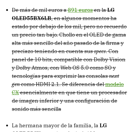
De más de mil euros a
891 euros
en la
LG
OLED55BX6LB
, en algunos momentos ha
estado por debajo de los mil, pero no recuerdo
un precio tan bajo. Chollo en el OLED de gama
alta más sencillo del año pasado de la firma y
preciazo teniendo en cuenta sus
specs
. Con
panel de 10 bits, compatible con Dolby Vision
y Dolby Atmos, con Web OS 5.0 como SO y
tecnologías para exprimir las consolas
next
gen
como HDMI 2.1. Se diferencia del
modelo
CX
esencialmente en que tiene un procesador
de imagen inferior y una configuración de
sonido más sencilla
La hermana mayor de la familia, la
LG