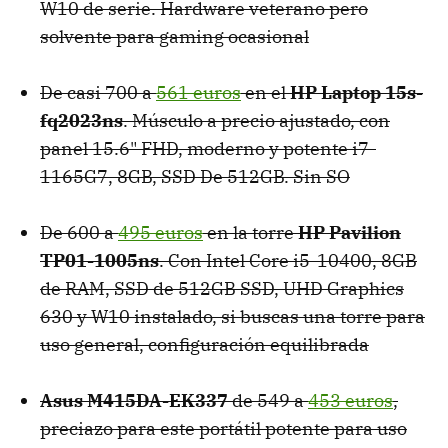
W10 de serie. Hardware veterano pero
solvente para gaming ocasional
De casi 700 a
561 euros
en el
HP Laptop 15s-
fq2023ns
. Músculo a precio ajustado, con
panel 15.6" FHD, moderno y potente i7-
1165G7, 8GB, SSD De 512GB. Sin SO
De 600 a
495 euros
en la torre
HP Pavilion
TP01-1005ns
. Con Intel Core i5-10400, 8GB
de RAM, SSD de 512GB SSD, UHD Graphics
630 y W10 instalado, si buscas una torre para
uso general, configuración equilibrada
Asus M415DA-EK337
de 549 a
453 euros
,
preciazo para este portátil potente para uso