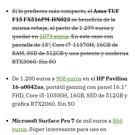
Si lo prefieres más compacto, el
Asus TUF
F15 FX516PM-HN023
se beneficia de la
misma rebaja, al partir de 1.299 euros y
quedar en
1073 euros
. En este caso con
pantalla de 15", Core i7-11370H, 16GB de
RAM, SSD de 512GB y una potente y moderna
RTX3060. Sin SO
De 1.200 euros a
908 euros
en el
HP Pavilion
16-a0042ns
, portátil gaming con panel 16.1"
FHD, Core i5-10300H, 16GB, SSD de 512GB y
gráfica RTX2060. Sin SO
Microsoft Surface Pro 7
de mil euros a
866
euros
. Súper interesante para uso en