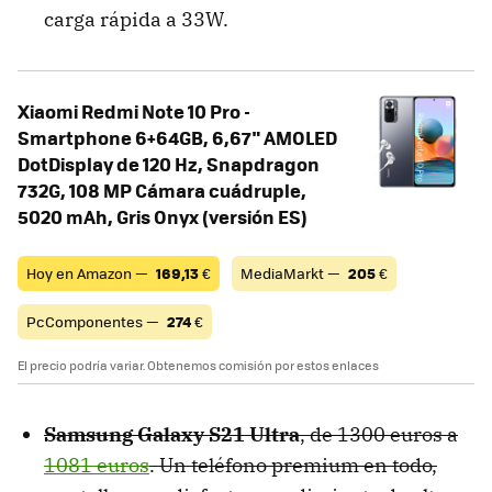
carga rápida a 33W.
Xiaomi Redmi Note 10 Pro -
Smartphone 6+64GB, 6,67" AMOLED
DotDisplay de 120 Hz, Snapdragon
732G, 108 MP Cámara cuádruple,
5020 mAh, Gris Onyx (versión ES)
Hoy en Amazon —
169,13
€
MediaMarkt —
205
€
PcComponentes —
274
€
El precio podría variar. Obtenemos comisión por estos enlaces
Samsung Galaxy S21 Ultra
, de 1300 euros a
1081 euros
. Un teléfono premium en todo,