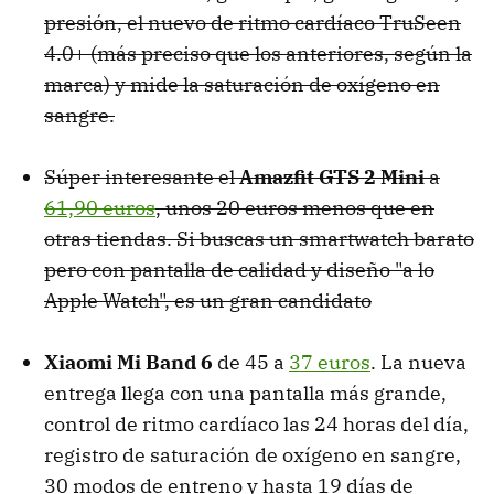
presión, el nuevo de ritmo cardíaco TruSeen
4.0+ (más preciso que los anteriores, según la
marca) y mide la saturación de oxígeno en
sangre.
Súper interesante el
Amazfit GTS 2 Mini
a
61,90 euros
, unos 20 euros menos que en
otras tiendas. Si buscas un smartwatch barato
pero con pantalla de calidad y diseño "a lo
Apple Watch", es un gran candidato
Xiaomi Mi Band 6
de 45 a
37 euros
. La nueva
entrega llega con una pantalla más grande,
control de ritmo cardíaco las 24 horas del día,
registro de saturación de oxígeno en sangre,
30 modos de entreno y hasta 19 días de