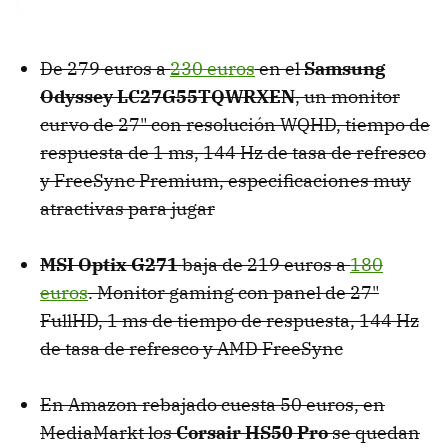
De 279 euros a
230 euros
en el
Samsung
Odyssey LC27G55TQWRXEN
, un monitor
curvo de 27" con resolución WQHD, tiempo de
respuesta de 1 ms, 144 Hz de tasa de refresco
y FreeSync Premium, especificaciones muy
atractivas para jugar
MSI Optix G271
baja de 219 euros a
180
euros
. Monitor gaming con panel de 27"
FullHD, 1 ms de tiempo de respuesta, 144 Hz
de tasa de refresco y AMD FreeSync
En Amazon rebajado cuesta 50 euros, en
MediaMarkt los
Corsair HS50 Pro
se quedan