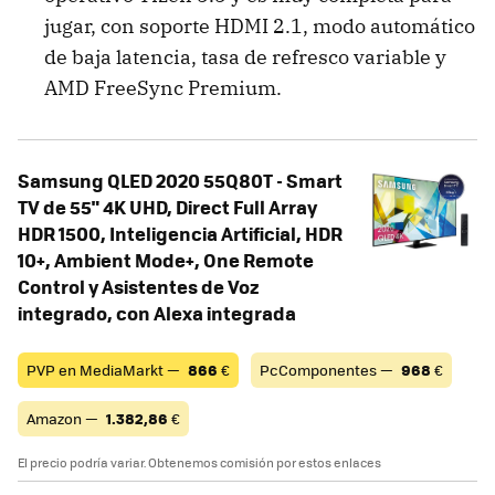
jugar, con soporte HDMI 2.1, modo automático
de baja latencia, tasa de refresco variable y
AMD FreeSync Premium.
Samsung QLED 2020 55Q80T - Smart
TV de 55" 4K UHD, Direct Full Array
HDR 1500, Inteligencia Artificial, HDR
10+, Ambient Mode+, One Remote
Control y Asistentes de Voz
integrado, con Alexa integrada
PVP en MediaMarkt —
866
€
PcComponentes —
968
€
Amazon —
1.382,86
€
El precio podría variar. Obtenemos comisión por estos enlaces