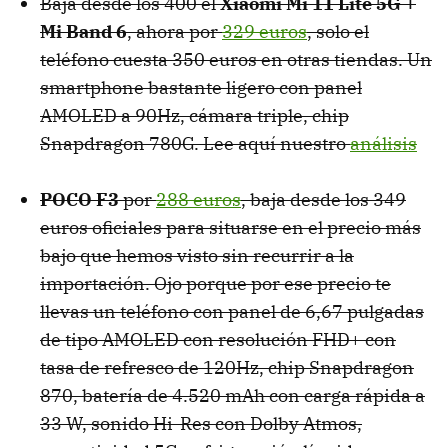
Baja desde los 400 el
Xiaomi Mi 11 Lite 5G +
Mi Band 6
, ahora por
329 euros
, solo el
teléfono cuesta 350 euros en otras tiendas. Un
smartphone bastante ligero con panel
AMOLED a 90Hz, cámara triple, chip
Snapdragon 780G. Lee aquí nuestro
análisis
POCO F3
por
288 euros
, baja desde los 349
euros oficiales para situarse en el precio más
bajo que hemos visto sin recurrir a la
importación. Ojo porque por ese precio te
llevas un teléfono con panel de 6,67 pulgadas
de tipo AMOLED con resolución FHD+ con
tasa de refresco de 120Hz, chip Snapdragon
870, batería de 4.520 mAh con carga rápida a
33 W, sonido Hi-Res con Dolby Atmos,