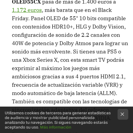
OLED55CX
pasa de más de 1.400 euros a
1.172 euros
, más barata que en el Black
Friday. Panel OLED de 55" 10 bits compatible
con contenidos HDR10+, HLG y Dolby Vision,
configuración de sonido de 2.2 canales con
40W de potencia y Dolby Atmos para lograr un
sonido más envolvente. Si tienes una PS5 o
una Xbox Series X, con esta smart TV podrás
exprimir al máximo los juegos más
ambiciosos gracias a sus 4 puertos HDMI 2.1,
frecuencia de actualización variable (VRR) y
modo automático de baja latencia (ALLM).
También es compatible con las tecnologías de
sincronización adaptativa del refresco
Utilizamos cookies de terceros para generar estadísticas
de audiencia y mostrar publicidad personalizada
FreeSync de AMD y G-SYNC de NVIDIA.
analizando tu navegación. Si sigues navegando estarás
aceptando su uso.
Más información