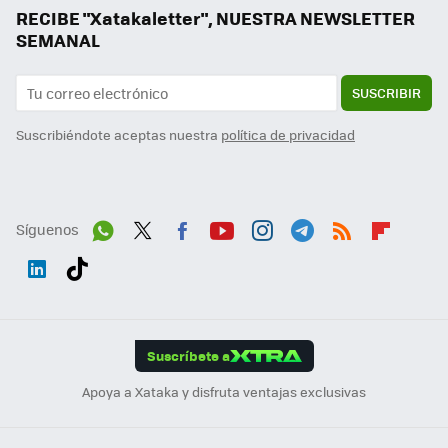
RECIBE "Xatakaletter", NUESTRA NEWSLETTER
SEMANAL
SUSCRIBIR
Suscribiéndote aceptas nuestra
política de privacidad
Síguenos
Wh
Twit
Fac
You
Inst
Tele
RSS
Flip
ats
ter
ebo
tub
agr
gra
boa
Link
Tikt
App
ok
e
am
m
rd
edI
ok
Suscríbete a
n
Apoya a Xataka y disfruta ventajas exclusivas