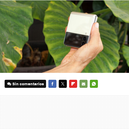
Sin comentarios
FACEBOOK
TWITTER
FLIPBOARD
E-
WHATSAPP
MAIL