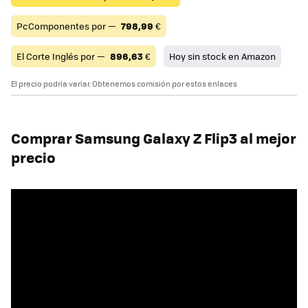
PcComponentes por —
798,99
€
El Corte Inglés por —
896,63
€
Hoy sin stock en Amazon
El precio podría variar. Obtenemos comisión por estos enlaces
Comprar Samsung Galaxy Z Flip3 al mejor
precio