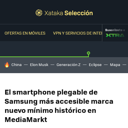
Suscríbete a
OFERTAS EN MÓVILES
VPN Y SERVICIOS DE INTERNET
OFER
HOY SE HABLA DE
China
Elon Musk
Generación Z
Eclipse
Mapa
El smartphone plegable de
Samsung más accesible marca
nuevo mínimo histórico en
MediaMarkt