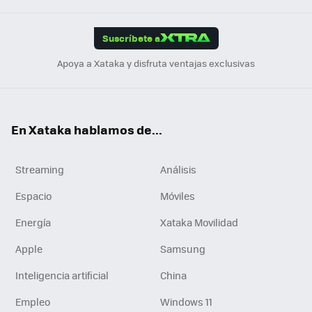
App
ok
e
am
m
rd
edI
ok
Suscríbete a
n
Apoya a Xataka y disfruta ventajas exclusivas
En Xataka hablamos de...
Streaming
Análisis
Espacio
Móviles
Energía
Xataka Movilidad
Apple
Samsung
Inteligencia artificial
China
Empleo
Windows 11