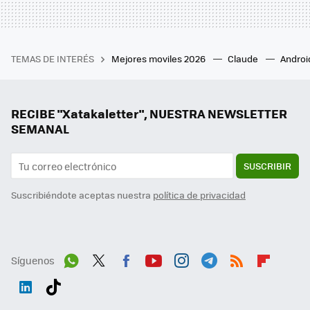
TEMAS DE INTERÉS
Mejores moviles 2026
Claude
Androi
RECIBE "Xatakaletter", NUESTRA NEWSLETTER
SEMANAL
SUSCRIBIR
Suscribiéndote aceptas nuestra
política de privacidad
Síguenos
Wh
Twit
Fac
You
Inst
Tele
RSS
Flip
ats
ter
ebo
tub
agr
gra
boa
Link
Tikt