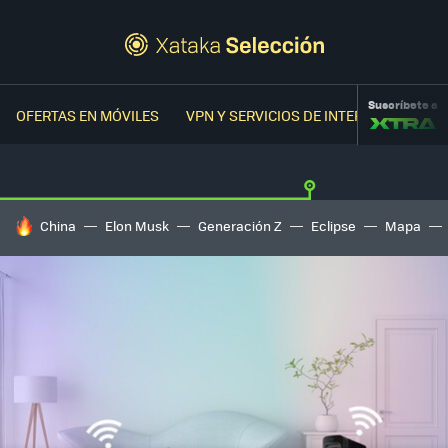
Suscríbete a
OFERTAS EN MÓVILES
VPN Y SERVICIOS DE INTERNET
OFER
HOY SE HABLA DE
China
Elon Musk
Generación Z
Eclipse
Mapa