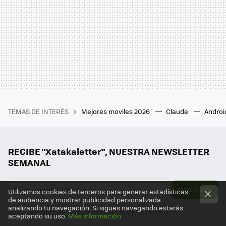
TEMAS DE INTERÉS
Mejores moviles 2026
Claude
Androi
RECIBE "Xatakaletter", NUESTRA NEWSLETTER
SEMANAL
SUSCRIBIR
Utilizamos cookies de terceros para generar estadísticas
de audiencia y mostrar publicidad personalizada
analizando tu navegación. Si sigues navegando estarás
Suscribiéndote aceptas nuestra
política de privacidad
aceptando su uso.
Más información