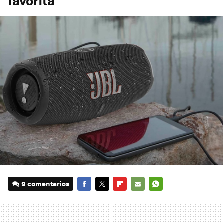
favorita
9 comentarios
FACEBOOK
TWITTER
FLIPBOARD
E-
WHATSAPP
MAIL