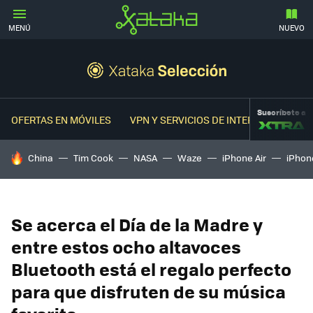
MENÚ
NUEVO
Suscríbete a
OFERTAS EN MÓVILES
VPN Y SERVICIOS DE INTERNET
OFER
HOY SE HABLA DE
China
Tim Cook
NASA
Waze
iPhone Air
iPhone
Se acerca el Día de la Madre y
entre estos ocho altavoces
Bluetooth está el regalo perfecto
para que disfruten de su música