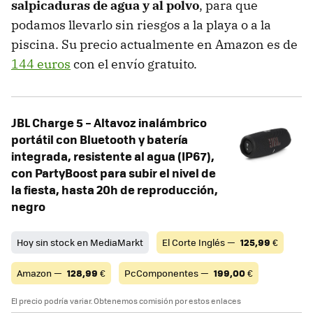
salpicaduras de agua y al polvo
, para que
podamos llevarlo sin riesgos a la playa o a la
piscina. Su precio actualmente en Amazon es de
144 euros
con el envío gratuito.
JBL Charge 5 – Altavoz inalámbrico
portátil con Bluetooth y batería
integrada, resistente al agua (IP67),
con PartyBoost para subir el nivel de
la fiesta, hasta 20h de reproducción,
negro
Hoy sin stock en MediaMarkt
El Corte Inglés —
125,99
€
Amazon —
128,99
€
PcComponentes —
199,00
€
El precio podría variar. Obtenemos comisión por estos enlaces