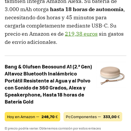
también integra Amazon Alexa. Su batería de
3.000 mAh otorga
hasta 18 horas de autonomía
,
necesitando dos horas y 45 minutos para
cargarla completamente mediante USB-C. Su
precio en Amazon es de
219,38 euros
sin gastos
de envío adicionales.
Bang & Olufsen Beosound A1 (2.ª Gen)
Altavoz Bluetooth Inalámbrico
Portátil Resistente al Agua y al Polvo
con Sonido de 360 Grados, Alexa y
Speakerphone, Hasta 18 horas de
Batería Gold
Hoy en Amazon —
246,70
€
PcComponentes —
333,00
€
El precio podría variar. Obtenemos comisión por estos enlaces