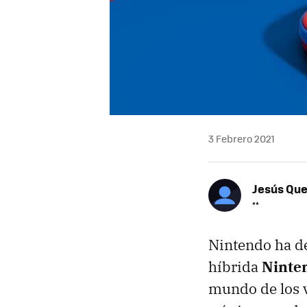
3 Febrero 2021
Jesús Qu
**
Nintendo ha de
híbrida
Ninte
mundo de los v