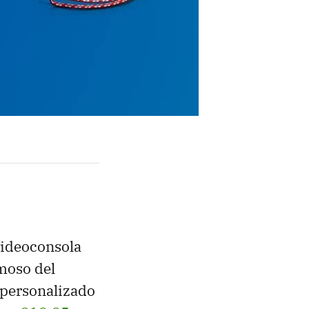
videoconsola
moso del
 personalizado