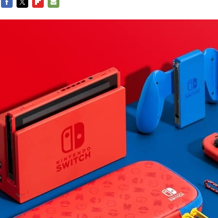
FACEBOOK
TWITTER
FLIPBOARD
E-
MAIL