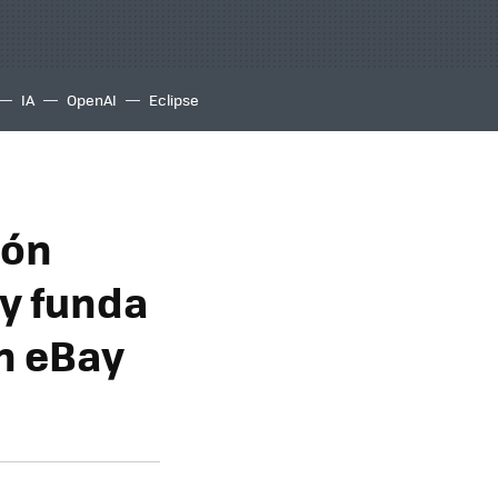
IA
OpenAI
Eclipse
ión
 y funda
en eBay