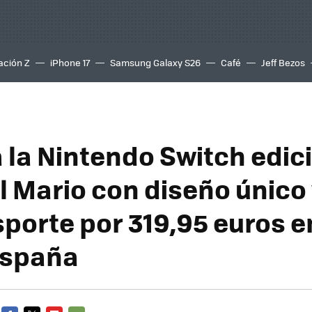
ación Z
iPhone 17
Samsung Galaxy S26
Café
Jeff Bezos
 la Nintendo Switch edic
l Mario con diseño único
sporte por 319,95 euros 
España