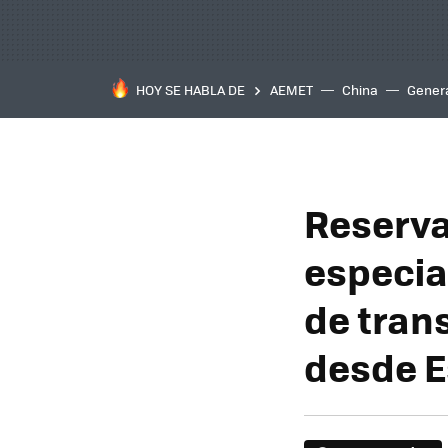
HOY SE HABLA DE
AEMET
China
Gener
Reserva
especia
de tran
desde 