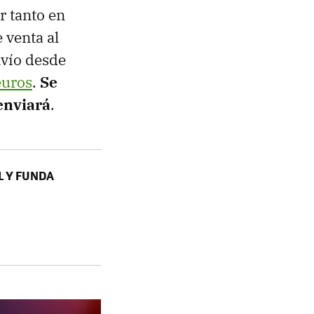
r tanto en
 venta al
nvío desde
euros
.
Se
enviará
.
L Y FUNDA