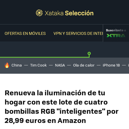
Suscríbete a
OFERTAS EN MÓVILES
VPN Y SERVICIOS DE INTERNET
OFER
HOY SE HABLA DE
China
Tim Cook
NASA
Ola de calor
iPhone 18
Renueva la iluminación de tu
hogar con este lote de cuatro
bombillas RGB "inteligentes" por
28,99 euros en Amazon