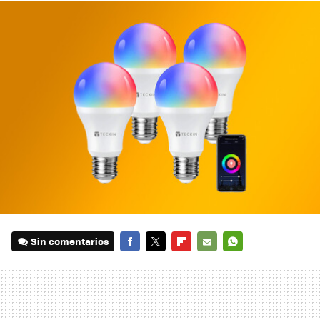
Sin comentarios
FACEBOOK
TWITTER
FLIPBOARD
E-
WHATSAPP
MAIL