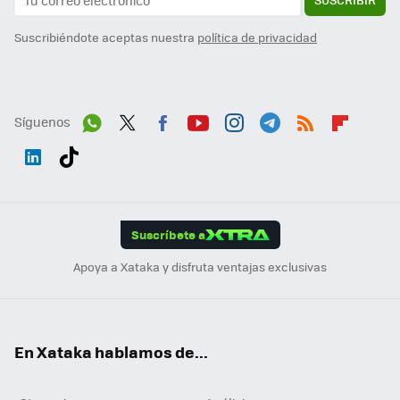
Suscribiéndote aceptas nuestra
política de privacidad
Síguenos
Wh
Twit
Fac
You
Inst
Tele
RSS
Flip
ats
ter
ebo
tub
agr
gra
boa
Link
Tikt
App
ok
e
am
m
rd
edI
ok
Suscríbete a
n
Apoya a Xataka y disfruta ventajas exclusivas
En Xataka hablamos de...