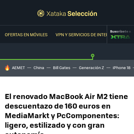
Suscríbete a
OFERTAS EN MÓVILES
VPN Y SERVICIOS DE INTERNET
OFER
HOY SE HABLA DE
AEMET
China
Bill Gates
Generación Z
iPhone 18
El renovado MacBook Air M2 tiene
descuentazo de 160 euros en
MediaMarkt y PcComponentes:
ligero, estilizado y con gran