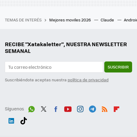
TEMAS DE INTERÉS
Mejores moviles 2026
Claude
Androi
RECIBE "Xatakaletter", NUESTRA NEWSLETTER
SEMANAL
SUSCRIBIR
Suscribiéndote aceptas nuestra
política de privacidad
Síguenos
Wh
Twit
Fac
You
Inst
Tele
RSS
Flip
ats
ter
ebo
tub
agr
gra
boa
Link
Tikt