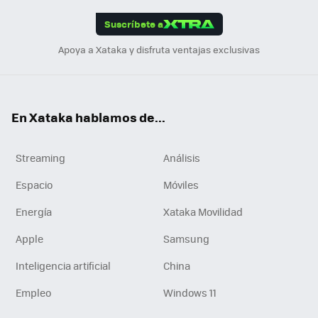
App
ok
e
am
m
rd
edI
ok
Suscríbete a
n
Apoya a Xataka y disfruta ventajas exclusivas
En Xataka hablamos de...
Streaming
Análisis
Espacio
Móviles
Energía
Xataka Movilidad
Apple
Samsung
Inteligencia artificial
China
Empleo
Windows 11