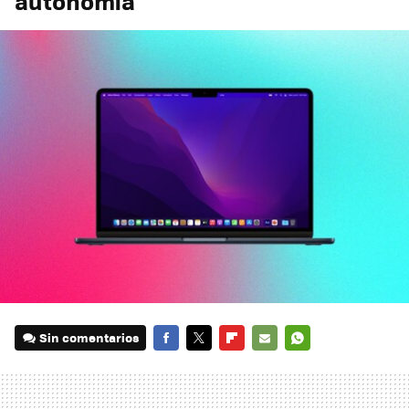
autonomía
Sin comentarios
FACEBOOK
TWITTER
FLIPBOARD
E-
WHATSAPP
MAIL