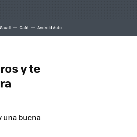
 Saudí
Café
Android Auto
ros y te
ara
 y una buena