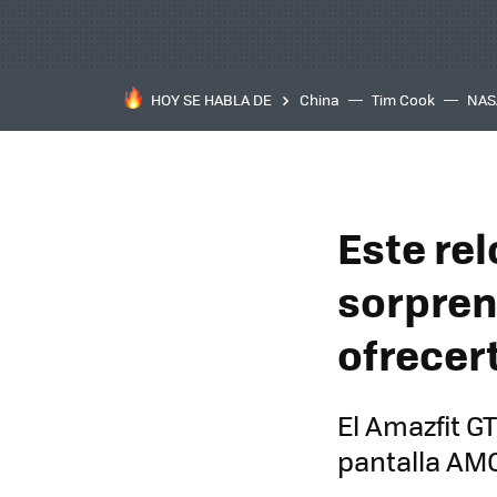
HOY SE HABLA DE
China
Tim Cook
NAS
Este re
sorpren
ofrecer
El Amazfit G
pantalla AM