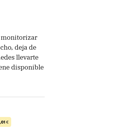
a monitorizar
ucho, deja de
edes llevarte
ene disponible
,01
€