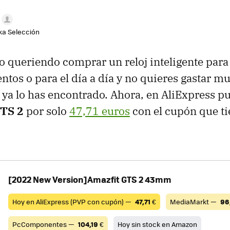
aka Selección
po queriendo comprar un reloj inteligente par
ntos o para el día a día y no quieres gastar m
ya lo has encontrado. Ahora, en AliExpress pu
GTS 2
por solo
47,71 euros
con el cupón que ti
[2022 New Version]Amazfit GTS 2 43mm
Hoy en AliExpress (PVP con cupón) —
47,71
€
MediaMarkt —
96
PcComponentes —
104,19
€
Hoy sin stock en Amazon