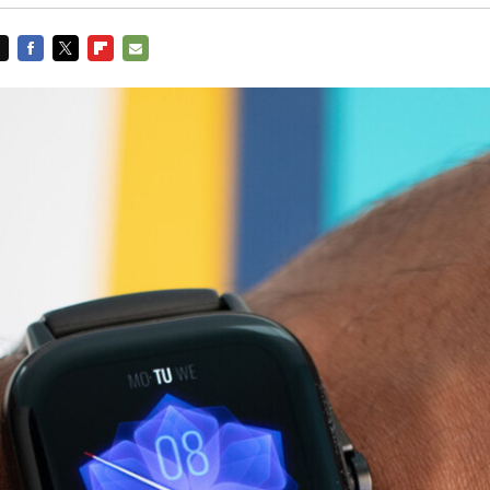
FACEBOOK
TWITTER
FLIPBOARD
E-
MAIL