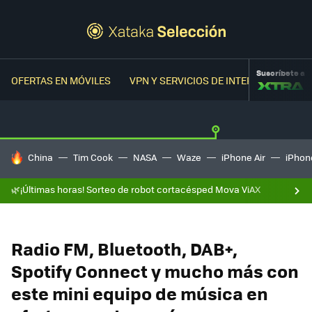
Suscríbete a
OFERTAS EN MÓVILES
VPN Y SERVICIOS DE INTERNET
OFER
HOY SE HABLA DE
China
Tim Cook
NASA
Waze
iPhone Air
iPhone
🌿¡Últimas horas! Sorteo de robot cortacésped Mova ViAX
Radio FM, Bluetooth, DAB+,
Spotify Connect y mucho más con
este mini equipo de música en