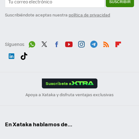
SUSCRIBIR
Suscribiéndote aceptas nuestra
política de privacidad
Síguenos
Wh
Twit
Fac
You
Inst
Tele
RSS
Flip
ats
ter
ebo
tub
agr
gra
boa
Link
Tikt
App
ok
e
am
m
rd
edI
ok
Suscríbete a
n
Apoya a Xataka y disfruta ventajas exclusivas
En Xataka hablamos de...