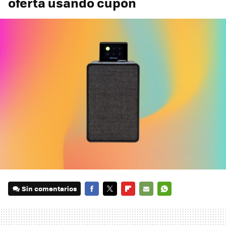
oferta usando cupón
Sin comentarios
FACEBOOK
TWITTER
FLIPBOARD
E-
WHATSAPP
MAIL