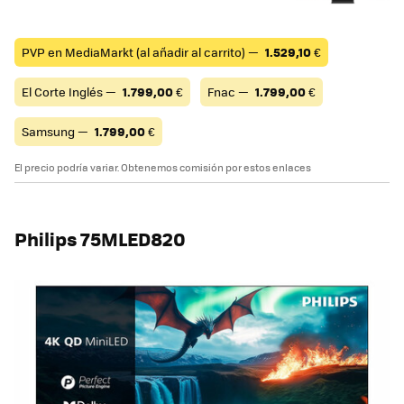
PVP en MediaMarkt (al añadir al carrito) —
1.529,10
€
El Corte Inglés —
1.799,00
€
Fnac —
1.799,00
€
Samsung —
1.799,00
€
El precio podría variar. Obtenemos comisión por estos enlaces
Philips 75MLED820