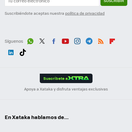
SUSCRIBIR
Suscribiéndote aceptas nuestra
política de privacidad
Síguenos
Wh
Twit
Fac
You
Inst
Tele
RSS
Flip
ats
ter
ebo
tub
agr
gra
boa
Link
Tikt
App
ok
e
am
m
rd
edI
ok
Suscríbete a
n
Apoya a Xataka y disfruta ventajas exclusivas
En Xataka hablamos de...