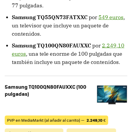
77 pulgadas.
Samsung TQ55QN73FATXXC
por
549 euros
,
un televisor que incluye un paquete de
contenidos.
Samsung TQ100QN80FAUXXC
por
2.249,10
euros
, una tele enorme de 100 pulgadas que
también incluye un paquete de contenidos.
Samsung TQ100QN80FAUXXC (100
pulgadas)
PVP en MediaMarkt (al añadir al carrito) —
2.249,10
€