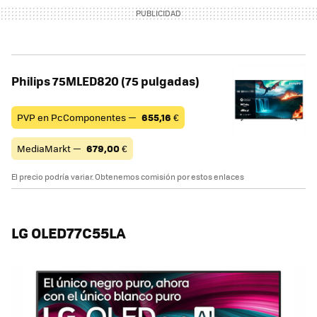
Philips 75MLED820 (75 pulgadas)
PVP en PcComponentes —
655,16
€
MediaMarkt —
679,00
€
El precio podría variar. Obtenemos comisión por estos enlaces
LG OLED77C55LA