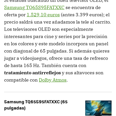
Si estabas buscando un buen televisor OLED, el
Samsung TQ65S95FATXXC
se encuentra de
oferta por
1.529,10 euros
(antes 3.399 euros); el
precio saldrá una vez añadamos la tele al carrito.
Los televisores OLED son especialmente
interesantes para cine y series por la precisión
en los colores y este modelo incorpora un panel
con diagonal de 65 pulgadas. Si además quieres
jugar a videojuegos, ofrece una tasa de refresco
de hasta 165 Hz. También cuenta con
tratamiento antirreflejos
y sus altavoces son
compatible con
Dolby Atmos
.
Samsung TQ65S95FATXXC (65
pulgadas)