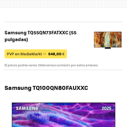
Samsung TQ55QN73FATXXC (55
pulgadas)
PVP en MediaMarkt —
549,00
€
El precio podría variar. Obtenemos comisión por estos enlaces
Samsung TQ100QN80FAUXXC