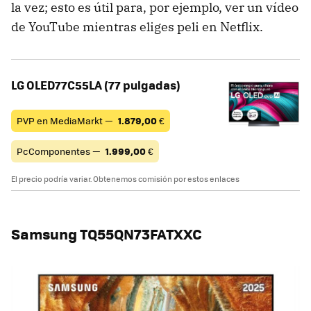
la vez; esto es útil para, por ejemplo, ver un vídeo
de YouTube mientras eliges peli en Netflix.
LG OLED77C55LA (77 pulgadas)
PVP en MediaMarkt —
1.879,00
€
PcComponentes —
1.999,00
€
El precio podría variar. Obtenemos comisión por estos enlaces
Samsung TQ55QN73FATXXC