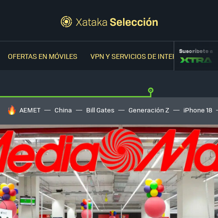
Suscríbete a
OFERTAS EN MÓVILES
VPN Y SERVICIOS DE INTERNET
OFER
HOY SE HABLA DE
AEMET
China
Bill Gates
Generación Z
iPhone 18