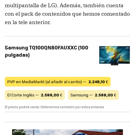
multipantalla de LG). Además, también cuenta
con el pack de contenidos que hemos comentado
en la tele anterior.
Samsung TQ100QN80FAUXXC (100
pulgadas)
PVP en MediaMarkt (al añadir al carrito) —
2.249,10
€
El Corte Inglés —
2.599,00
€
Samsung —
2.599,00
€
El precio podría variar. Obtenemos comisión por estos enlaces