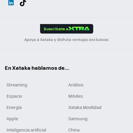
ats
ter
ebo
tub
agr
gra
boa
Link
Tikt
App
ok
e
am
m
rd
edI
ok
Suscríbete a
n
Apoya a Xataka y disfruta ventajas exclusivas
En Xataka hablamos de...
Streaming
Análisis
Espacio
Móviles
Energía
Xataka Movilidad
Apple
Samsung
Inteligencia artificial
China