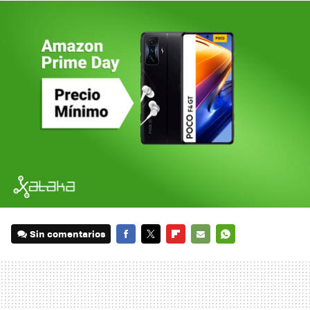
Sin comentarios
FACEBOOK
TWITTER
FLIPBOARD
E-
WHATSAPP
MAIL