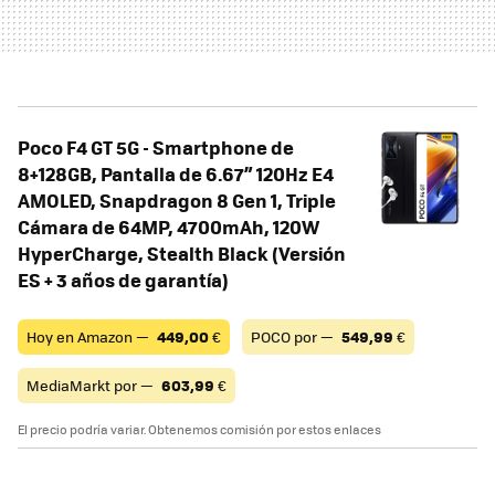
Poco F4 GT 5G - Smartphone de
8+128GB, Pantalla de 6.67” 120Hz E4
AMOLED, Snapdragon 8 Gen 1, Triple
Cámara de 64MP, 4700mAh, 120W
HyperCharge, Stealth Black (Versión
ES + 3 años de garantía)
Hoy en Amazon —
449,00
€
POCO por —
549,99
€
MediaMarkt por —
603,99
€
El precio podría variar. Obtenemos comisión por estos enlaces