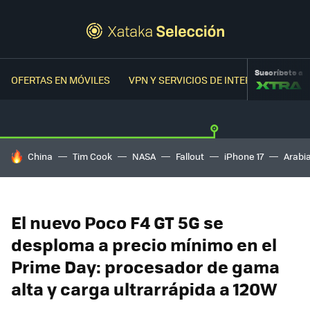
Suscríbete a
OFERTAS EN MÓVILES
VPN Y SERVICIOS DE INTERNET
OFER
HOY SE HABLA DE
China
Tim Cook
NASA
Fallout
iPhone 17
Arabi
El nuevo Poco F4 GT 5G se
desploma a precio mínimo en el
Prime Day: procesador de gama
alta y carga ultrarrápida a 120W