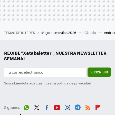
TEMAS DE INTERÉS
Mejores moviles 2026
Claude
Androi
RECIBE "Xatakaletter", NUESTRA NEWSLETTER
SEMANAL
SUSCRIBIR
Suscribiéndote aceptas nuestra
política de privacidad
Síguenos
Wh
Twit
Fac
You
Inst
Tele
RSS
Flip