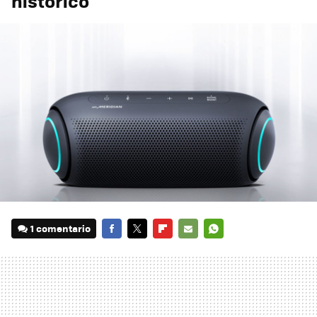
histórico
1 comentario
FACEBOOK
TWITTER
FLIPBOARD
E-
WHATSAPP
MAIL