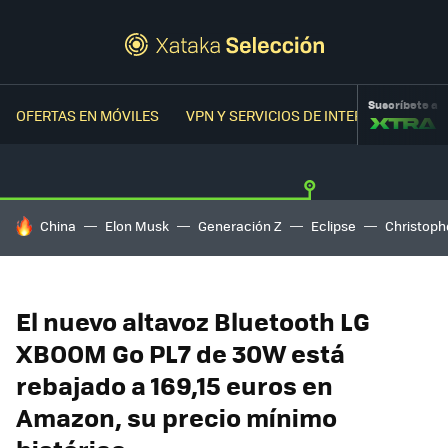
Suscríbete a
OFERTAS EN MÓVILES
VPN Y SERVICIOS DE INTERNET
OFER
HOY SE HABLA DE
China
Elon Musk
Generación Z
Eclipse
Christoph
El nuevo altavoz Bluetooth LG
XBOOM Go PL7 de 30W está
rebajado a 169,15 euros en
Amazon, su precio mínimo