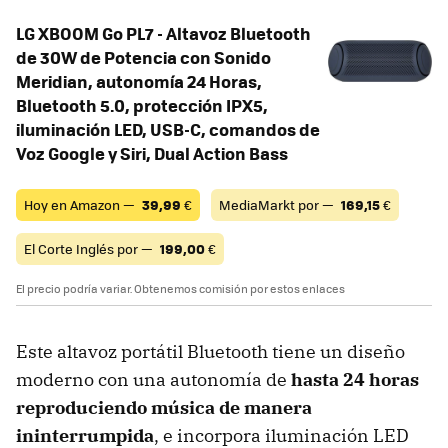
LG XBOOM Go PL7 - Altavoz Bluetooth
de 30W de Potencia con Sonido
Meridian, autonomía 24 Horas,
Bluetooth 5.0, protección IPX5,
iluminación LED, USB-C, comandos de
Voz Google y Siri, Dual Action Bass
Hoy en Amazon —
39,99
€
MediaMarkt por —
169,15
€
El Corte Inglés por —
199,00
€
El precio podría variar. Obtenemos comisión por estos enlaces
Este altavoz portátil Bluetooth tiene un diseño
moderno con una autonomía de
hasta 24 horas
reproduciendo música de manera
ininterrumpida
, e incorpora iluminación LED