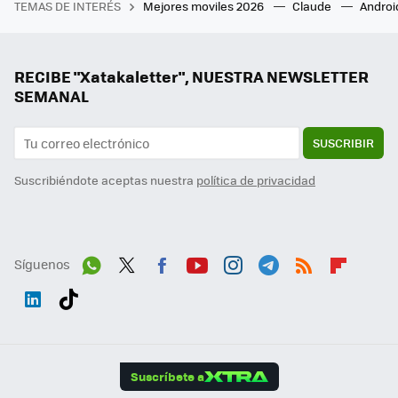
TEMAS DE INTERÉS
Mejores moviles 2026
Claude
Androi
RECIBE "Xatakaletter", NUESTRA NEWSLETTER
SEMANAL
SUSCRIBIR
Suscribiéndote aceptas nuestra
política de privacidad
Síguenos
Wh
Twit
Fac
You
Inst
Tele
RSS
Flip
ats
ter
ebo
tub
agr
gra
boa
Link
Tikt
App
ok
e
am
m
rd
edI
ok
Suscríbete a
n