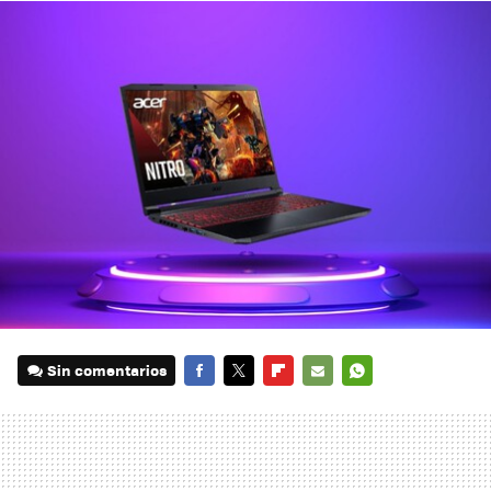
Sin comentarios
FACEBOOK
TWITTER
FLIPBOARD
E-
WHATSAPP
MAIL