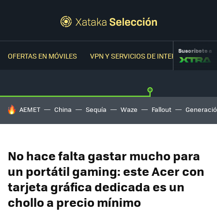
Suscríbete a
OFERTAS EN MÓVILES
VPN Y SERVICIOS DE INTERNET
OFER
HOY SE HABLA DE
AEMET
China
Sequía
Waze
Fallout
Generació
No hace falta gastar mucho para
un portátil gaming: este Acer con
tarjeta gráfica dedicada es un
chollo a precio mínimo