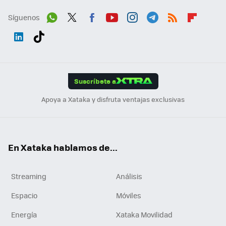
Síguenos
Wh
Twit
Fac
You
Inst
Tele
RSS
Flip
ats
ter
ebo
tub
agr
gra
boa
Link
Tikt
App
ok
e
am
m
rd
edI
ok
Suscríbete a
n
Apoya a Xataka y disfruta ventajas exclusivas
En Xataka hablamos de...
Streaming
Análisis
Espacio
Móviles
Energía
Xataka Movilidad