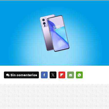
Sin comentarios
FACEBOOK
TWITTER
FLIPBOARD
E-
WHATSAPP
MAIL