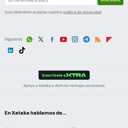
Suscribiéndote aceptas nuestra
política de privacidad
Síguenos
Wh
Twit
Fac
You
Inst
Tele
RSS
Flip
ats
ter
ebo
tub
agr
gra
boa
Link
Tikt
App
ok
e
am
m
rd
edI
ok
Suscríbete a
n
Apoya a Xataka y disfruta ventajas exclusivas
En Xataka hablamos de...