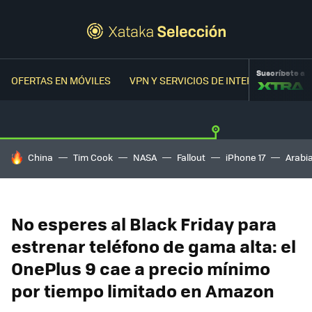
Suscríbete a
OFERTAS EN MÓVILES
VPN Y SERVICIOS DE INTERNET
OFER
HOY SE HABLA DE
China
Tim Cook
NASA
Fallout
iPhone 17
Arabi
No esperes al Black Friday para
estrenar teléfono de gama alta: el
OnePlus 9 cae a precio mínimo
por tiempo limitado en Amazon