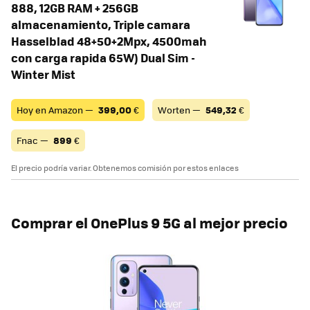
888, 12GB RAM + 256GB
almacenamiento, Triple camara
Hasselblad 48+50+2Mpx, 4500mah
con carga rapida 65W) Dual Sim -
Winter Mist
Hoy en Amazon —
399,00
€
Worten —
549,32
€
Fnac —
899
€
El precio podría variar. Obtenemos comisión por estos enlaces
Comprar el OnePlus 9 5G al mejor precio