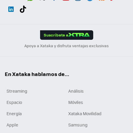
Wh
Twit
Fac
You
Inst
Tele
RSS
Flip
ats
ter
ebo
tub
agr
gra
boa
Link
Tikt
App
ok
e
am
m
rd
edI
ok
Suscríbete a
n
Apoya a Xataka y disfruta ventajas exclusivas
En Xataka hablamos de...
Streaming
Análisis
Espacio
Móviles
Energía
Xataka Movilidad
Apple
Samsung