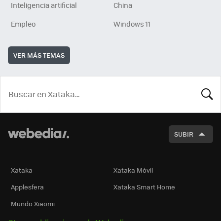
Inteligencia artificial
China
Empleo
Windows 11
VER MÁS TEMAS
BUSCA
SUBIR
Xataka
Xataka Móvil
Applesfera
Xataka Smart Home
Mundo Xiaomi