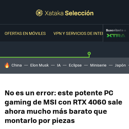
Suscríbete a
OFERTAS EN MÓVILES
VPN Y SERVICIOS DE INTERNET
OFER
HOY SE HABLA DE
China
Elon Musk
IA
Eclipse
Miniserie
Japón
No es un error: este potente PC
gaming de MSI con RTX 4060 sale
ahora mucho más barato que
montarlo por piezas