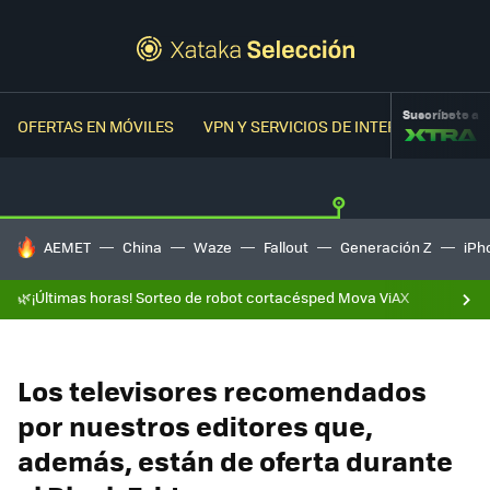
Suscríbete a
OFERTAS EN MÓVILES
VPN Y SERVICIOS DE INTERNET
OFER
HOY SE HABLA DE
AEMET
China
Waze
Fallout
Generación Z
iPh
🌿¡Últimas horas! Sorteo de robot cortacésped Mova ViAX
Los televisores recomendados
por nuestros editores que,
además, están de oferta durante