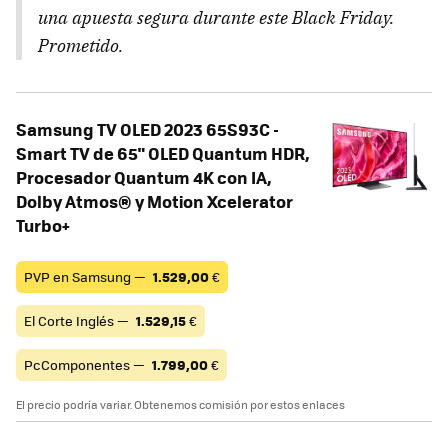
una apuesta segura durante este Black Friday.
Prometido.
Samsung TV OLED 2023 65S93C -
Smart TV de 65" OLED Quantum HDR,
Procesador Quantum 4K con IA,
Dolby Atmos® y Motion Xcelerator
Turbo+
PVP en Samsung —
1.529,00
€
El Corte Inglés —
1.529,15
€
PcComponentes —
1.799,00
€
El precio podría variar. Obtenemos comisión por estos enlaces