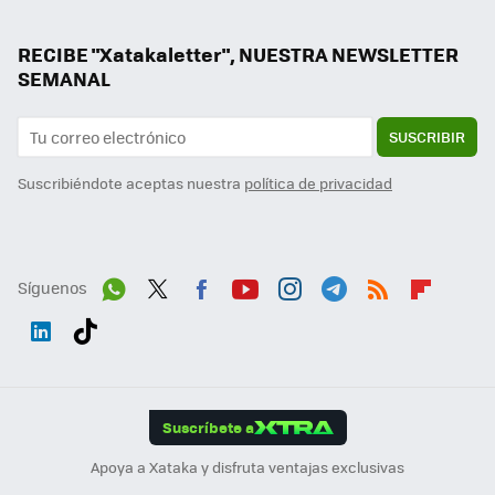
RECIBE "Xatakaletter", NUESTRA NEWSLETTER
SEMANAL
SUSCRIBIR
Suscribiéndote aceptas nuestra
política de privacidad
Síguenos
Wh
Twit
Fac
You
Inst
Tele
RSS
Flip
ats
ter
ebo
tub
agr
gra
boa
Link
Tikt
App
ok
e
am
m
rd
edI
ok
Suscríbete a
n
Apoya a Xataka y disfruta ventajas exclusivas