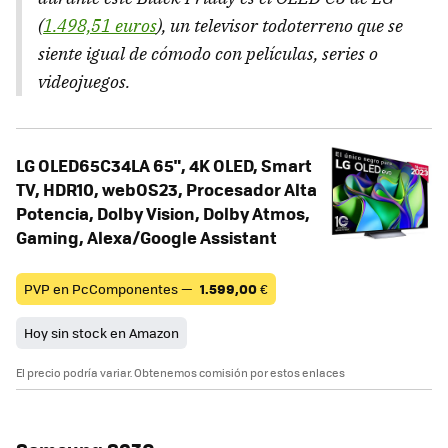
(
1.498,51 euros
), un televisor todoterreno que se
siente igual de cómodo con películas, series o
videojuegos.
LG OLED65C34LA 65", 4K OLED, Smart
TV, HDR10, webOS23, Procesador Alta
Potencia, Dolby Vision, Dolby Atmos,
Gaming, Alexa/Google Assistant
PVP en PcComponentes —
1.599,00
€
Hoy sin stock en Amazon
El precio podría variar. Obtenemos comisión por estos enlaces