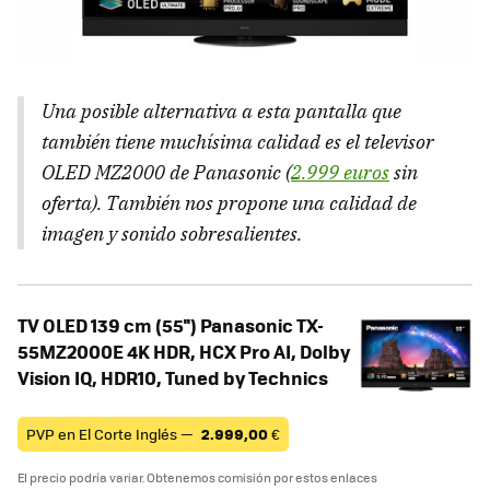
Una posible alternativa a esta pantalla que
también tiene muchísima calidad es el televisor
OLED MZ2000 de Panasonic (
2.999 euros
sin
oferta). También nos propone una calidad de
imagen y sonido sobresalientes.
TV OLED 139 cm (55'') Panasonic TX-
55MZ2000E 4K HDR, HCX Pro AI, Dolby
Vision IQ, HDR10, Tuned by Technics
PVP en El Corte Inglés —
2.999,00
€
El precio podría variar. Obtenemos comisión por estos enlaces