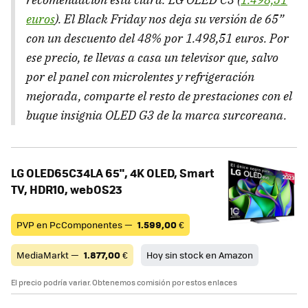
euros
). El Black Friday nos deja su versión de 65”
con un descuento del 48% por 1.498,51 euros. Por
ese precio, te llevas a casa un televisor que, salvo
por el panel con microlentes y refrigeración
mejorada, comparte el resto de prestaciones con el
buque insignia OLED G3 de la marca surcoreana.
LG OLED65C34LA 65", 4K OLED, Smart
TV, HDR10, webOS23
PVP en PcComponentes —
1.599,00
€
MediaMarkt —
1.877,00
€
Hoy sin stock en Amazon
El precio podría variar. Obtenemos comisión por estos enlaces