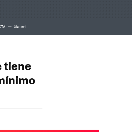
GTA
Xiaomi
 tiene
 mínimo