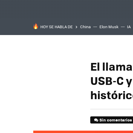
HOY SE HABLA DE
China
Elon Musk
IA
El llama
USB-C y
históric
Sin comentarios