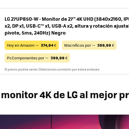
LG 27UP850-W - Monitor de 27" 4K UHD (3840x2160, IP
x2, DP x1, USB-C™ x1, USB-A x2, altura y rotación ajusta
pivote, 5ms, 240Hz) Negro
Hoy en Amazon —
374,94
€
Macnificos por —
389,99
€
PcComponentes por —
399,99
€
El precio podría variar. Obtenemos comisión por estos enlaces
monitor 4K de LG al mejor p