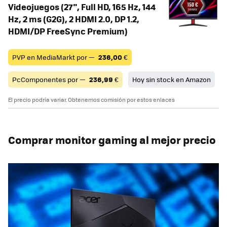
Videojuegos (27", Full HD, 165 Hz, 144
Hz, 2 ms (G2G), 2 HDMI 2.0, DP 1.2,
HDMI/DP FreeSync Premium)
PVP en MediaMarkt por —
236,00
€
PcComponentes por —
236,99
€
Hoy sin stock en Amazon
El precio podría variar. Obtenemos comisión por estos enlaces
Comprar monitor gaming al mejor precio