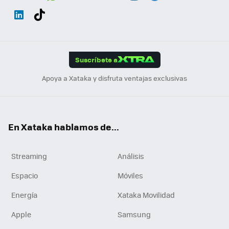
Wh
Twit
Fac
You
Inst
Tele
RSS
Flip
ats
ter
ebo
tub
agr
gra
boa
Link
Tikt
App
ok
e
am
m
rd
edI
ok
Suscríbete a
n
Apoya a Xataka y disfruta ventajas exclusivas
En Xataka hablamos de...
Streaming
Análisis
Espacio
Móviles
Energía
Xataka Movilidad
Apple
Samsung