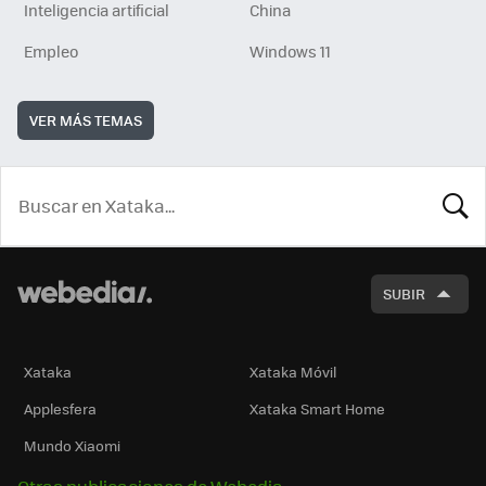
Inteligencia artificial
China
Empleo
Windows 11
VER MÁS TEMAS
BUSCA
SUBIR
Xataka
Xataka Móvil
Applesfera
Xataka Smart Home
Mundo Xiaomi