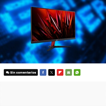
Sin comentarios
FACEBOOK
TWITTER
FLIPBOARD
E-
WHATSAPP
MAIL