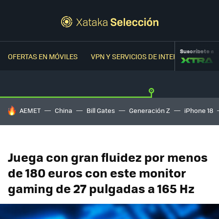
Suscríbete a
OFERTAS EN MÓVILES
VPN Y SERVICIOS DE INTERNET
OFER
HOY SE HABLA DE
AEMET
China
Bill Gates
Generación Z
iPhone 18
Juega con gran fluidez por menos
de 180 euros con este monitor
gaming de 27 pulgadas a 165 Hz