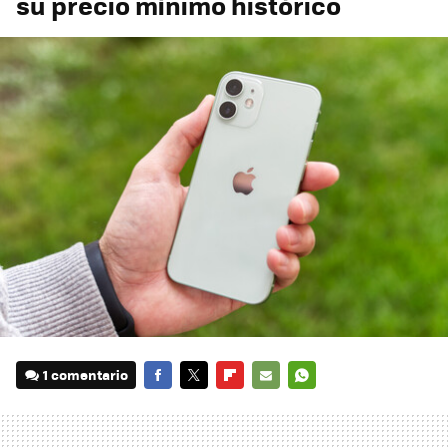
su precio mínimo histórico
1 comentario
FACEBOOK
TWITTER
FLIPBOARD
E-
WHATSAPP
MAIL