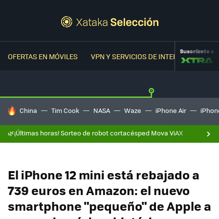
Suscríbete a
OFERTAS EN MÓVILES
VPN Y SERVICIOS DE INTERNET
OFER
HOY SE HABLA DE
China
Tim Cook
NASA
Waze
iPhone Air
iPhone
🌿¡Últimas horas! Sorteo de robot cortacésped Mova ViAX
El iPhone 12 mini está rebajado a
739 euros en Amazon: el nuevo
smartphone "pequeño" de Apple a