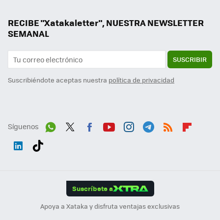
RECIBE "Xatakaletter", NUESTRA NEWSLETTER
SEMANAL
SUSCRIBIR
Suscribiéndote aceptas nuestra
política de privacidad
Síguenos
Wh
Twit
Fac
You
Inst
Tele
RSS
Flip
ats
ter
ebo
tub
agr
gra
boa
Link
Tikt
App
ok
e
am
m
rd
edI
ok
Suscríbete a
n
Apoya a Xataka y disfruta ventajas exclusivas