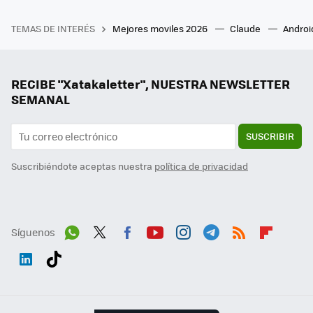
TEMAS DE INTERÉS
Mejores moviles 2026
Claude
Androi
RECIBE "Xatakaletter", NUESTRA NEWSLETTER
SEMANAL
SUSCRIBIR
Suscribiéndote aceptas nuestra
política de privacidad
Síguenos
Wh
Twit
Fac
You
Inst
Tele
RSS
Flip
ats
ter
ebo
tub
agr
gra
boa
Link
Tikt
App
ok
e
am
m
rd
edI
ok