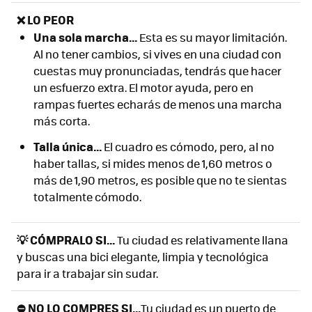
❌ LO PEOR
Una sola marcha...
Esta es su mayor limitación.
Al no tener cambios, si vives en una ciudad con
cuestas muy pronunciadas, tendrás que hacer
un esfuerzo extra. El motor ayuda, pero en
rampas fuertes echarás de menos una marcha
más corta.
Talla única...
El cuadro es cómodo, pero, al no
haber tallas, si mides menos de 1,60 metros o
más de 1,90 metros, es posible que no te sientas
totalmente cómodo.
💡 CÓMPRALO SI...
Tu ciudad es relativamente llana
y buscas una bici elegante, limpia y tecnológica
para ir a trabajar sin sudar.
⛔ NO LO COMPRES SI...
Tu ciudad es un puerto de