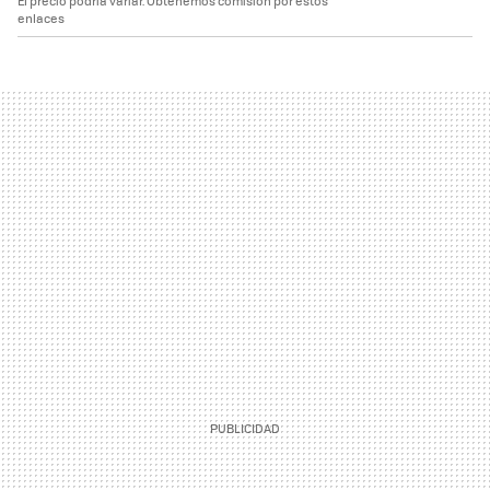
El precio podría variar. Obtenemos comisión por estos
enlaces