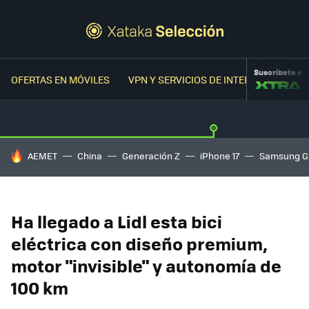
Suscríbete a
OFERTAS EN MÓVILES
VPN Y SERVICIOS DE INTERNET
OFER
HOY SE HABLA DE
AEMET
China
Generación Z
iPhone 17
Samsung G
Ha llegado a Lidl esta bici
eléctrica con diseño premium,
motor "invisible" y autonomía de
100 km