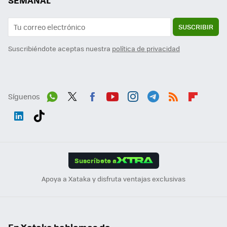
SEMANAL
SUSCRIBIR
Suscribiéndote aceptas nuestra
política de privacidad
Síguenos
Wh
Twit
Fac
You
Inst
Tele
RSS
Flip
ats
ter
ebo
tub
agr
gra
boa
Link
Tikt
App
ok
e
am
m
rd
edI
ok
Suscríbete a
n
Apoya a Xataka y disfruta ventajas exclusivas
En Xataka hablamos de...