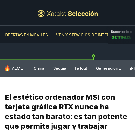
Suscríbete a
OFERTAS EN MÓVILES
VPN Y SERVICIOS DE INTERNET
OFER
HOY SE HABLA DE
AEMET
China
Sequía
Fallout
Generación Z
iP
El estético ordenador MSI con
tarjeta gráfica RTX nunca ha
estado tan barato: es tan potente
que permite jugar y trabajar