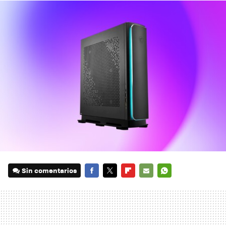
Sin comentarios
FACEBOOK
TWITTER
FLIPBOARD
E-
WHATSAPP
MAIL