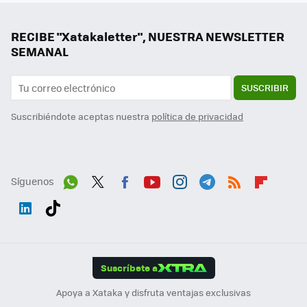
RECIBE "Xatakaletter", NUESTRA NEWSLETTER
SEMANAL
SUSCRIBIR
Suscribiéndote aceptas nuestra
política de privacidad
Síguenos
Wh
Twit
Fac
You
Inst
Tele
RSS
Flip
ats
ter
ebo
tub
agr
gra
boa
Link
Tikt
App
ok
e
am
m
rd
edI
ok
Suscríbete a
n
Apoya a Xataka y disfruta ventajas exclusivas