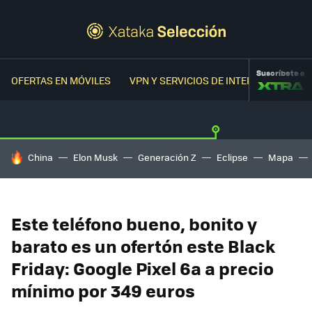
Suscríbete a
OFERTAS EN MÓVILES
VPN Y SERVICIOS DE INTERNET
OFER
HOY SE HABLA DE
China
Elon Musk
Generación Z
Eclipse
Mapa
Este teléfono bueno, bonito y
barato es un ofertón este Black
Friday: Google Pixel 6a a precio
mínimo por 349 euros