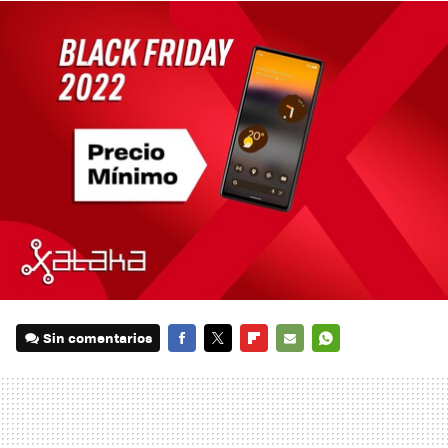
Sin comentarios
FACEBOOK
TWITTER
FLIPBOARD
E-
WHATSAPP
MAIL